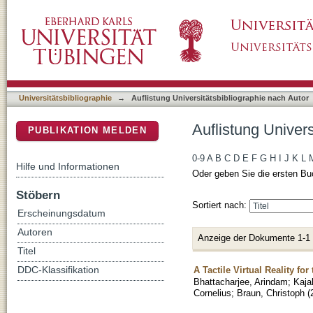
Auflistung Universitätsbibliographie nach Au
DSpace Repositorium (Manakin basiert)
Universitätsbibliographie
→
Auflistung Universitätsbibliographie nach Autor
Auflistung Univer
PUBLIKATION MELDEN
0-9
A
B
C
D
E
F
G
H
I
J
K
L
Hilfe und Informationen
Oder geben Sie die ersten Bu
Stöbern
Sortiert nach:
Erscheinungsdatum
Autoren
Anzeige der Dokumente 1-1
Titel
A Tactile Virtual Reality f
DDC-Klassifikation
Bhattacharjee, Arindam
;
Kajal
Cornelius
;
Braun, Christoph
(