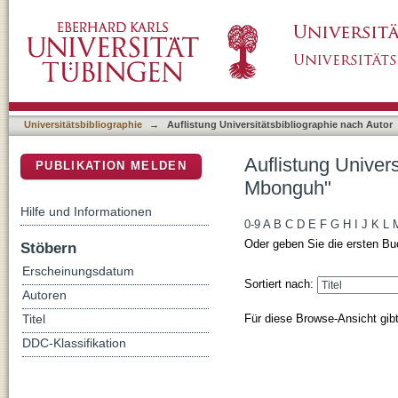
Auflistung Universitätsbibliographie nach A
DSpace Repositorium (Manakin basiert)
Universitätsbibliographie
→
Auflistung Universitätsbibliographie nach Autor
Auflistung Univer
PUBLIKATION MELDEN
Mbonguh"
Hilfe und Informationen
0-9
A
B
C
D
E
F
G
H
I
J
K
L
Oder geben Sie die ersten Bu
Stöbern
Erscheinungsdatum
Sortiert nach:
Autoren
Für diese Browse-Ansicht gib
Titel
DDC-Klassifikation