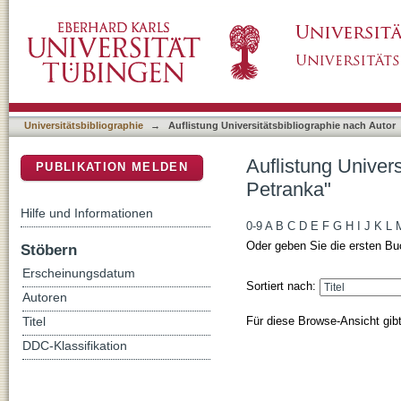
Auflistung Universitätsbibliographie nach Au
DSpace Repositorium (Manakin basiert)
Universitätsbibliographie
→
Auflistung Universitätsbibliographie nach Autor
Auflistung Univer
PUBLIKATION MELDEN
Petranka"
Hilfe und Informationen
0-9
A
B
C
D
E
F
G
H
I
J
K
L
Oder geben Sie die ersten Bu
Stöbern
Erscheinungsdatum
Sortiert nach:
Autoren
Für diese Browse-Ansicht gib
Titel
DDC-Klassifikation