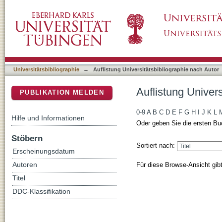
Auflistung Universitätsbibliographie nach Au
DSpace Repositorium (Manakin basiert)
Universitätsbibliographie
→
Auflistung Universitätsbibliographie nach Autor
Auflistung Univer
PUBLIKATION MELDEN
0-9
A
B
C
D
E
F
G
H
I
J
K
L
Hilfe und Informationen
Oder geben Sie die ersten Bu
Stöbern
Sortiert nach:
Erscheinungsdatum
Für diese Browse-Ansicht gib
Autoren
Titel
DDC-Klassifikation