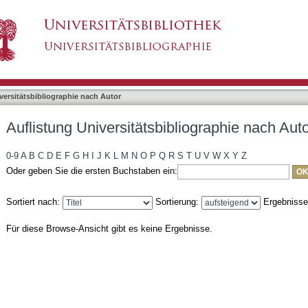
bliographie nach Autor "Munk, Emanuel"
asiert)
versitätsbibliographie nach Autor
Auflistung Universitätsbibliographie nach Au
0-9
A
B
C
D
E
F
G
H
I
J
K
L
M
N
O
P
Q
R
S
T
U
V
W
X
Y
Z
Oder geben Sie die ersten Buchstaben ein:
Sortiert nach:
Sortierung:
Ergebniss
Für diese Browse-Ansicht gibt es keine Ergebnisse.