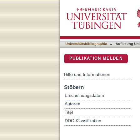
Auflistung Universitätsbi
DSpace Repositorium (Manakin b
Universitätsbibliographie
→
Auflistung Uni
PUBLIKATION MELDEN
Hilfe und Informationen
Stöbern
Erscheinungsdatum
Autoren
Titel
DDC-Klassifikation