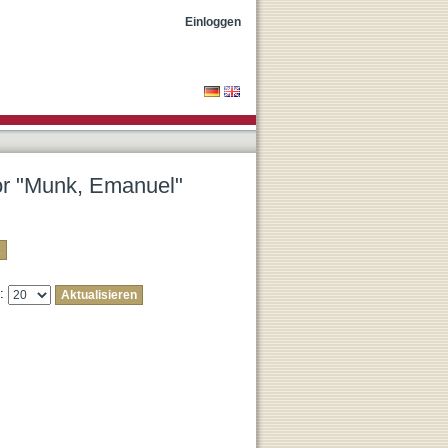
Einloggen
tor "Munk, Emanuel"
e: