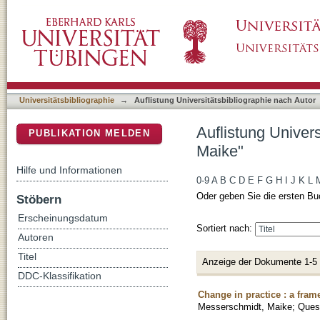
Auflistung Universitätsbibliographie nach Au
DSpace Repositorium (Manakin basiert)
Universitätsbibliographie
→
Auflistung Universitätsbibliographie nach Autor
Auflistung Univer
PUBLIKATION MELDEN
Maike"
Hilfe und Informationen
0-9
A
B
C
D
E
F
G
H
I
J
K
L
Oder geben Sie die ersten Bu
Stöbern
Erscheinungsdatum
Sortiert nach:
Autoren
Titel
Anzeige der Dokumente 1-5
DDC-Klassifikation
Change in practice : a fram
Messerschmidt, Maike
;
Ques