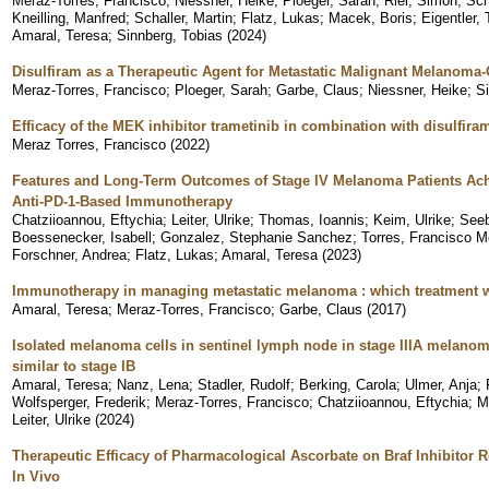
Meraz-Torres, Francisco
;
Niessner, Heike
;
Ploeger, Sarah
;
Riel, Simon
;
Sch
Kneilling, Manfred
;
Schaller, Martin
;
Flatz, Lukas
;
Macek, Boris
;
Eigentler,
Amaral, Teresa
;
Sinnberg, Tobias
(
2024
)
Disulfiram as a Therapeutic Agent for Metastatic Malignant Melanom
Meraz-Torres, Francisco
;
Ploeger, Sarah
;
Garbe, Claus
;
Niessner, Heike
;
S
Efficacy of the MEK inhibitor trametinib in combination with disulfir
Meraz Torres, Francisco
(
2022
)
Features and Long-Term Outcomes of Stage IV Melanoma Patients Ac
Anti-PD-1-Based Immunotherapy
Chatziioannou, Eftychia
;
Leiter, Ulrike
;
Thomas, Ioannis
;
Keim, Ulrike
;
Seeb
Boessenecker, Isabell
;
Gonzalez, Stephanie Sanchez
;
Torres, Francisco M
Forschner, Andrea
;
Flatz, Lukas
;
Amaral, Teresa
(
2023
)
Immunotherapy in managing metastatic melanoma : which treatment
Amaral, Teresa
;
Meraz-Torres, Francisco
;
Garbe, Claus
(
2017
)
Isolated melanoma cells in sentinel lymph node in stage IIIA melanom
similar to stage IB
Amaral, Teresa
;
Nanz, Lena
;
Stadler, Rudolf
;
Berking, Carola
;
Ulmer, Anja
;
Wolfsperger, Frederik
;
Meraz-Torres, Francisco
;
Chatziioannou, Eftychia
;
M
Leiter, Ulrike
(
2024
)
Therapeutic Efficacy of Pharmacological Ascorbate on Braf Inhibitor R
In Vivo