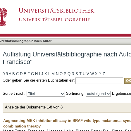
liographie nach Autor "Meraz Torres, Francisco
asiert)
versitätsbibliographie nach Autor
Auflistung Universitätsbibliographie nach Aut
Francisco"
0-9
A
B
C
D
E
F
G
H
I
J
K
L
M
N
O
P
Q
R
S
T
U
V
W
X
Y
Z
Oder geben Sie die ersten Buchstaben ein:
Sortiert nach:
Sortierung:
Ergebniss
Anzeige der Dokumente 1-8 von 8
Augmenting MEK inhibitor efficacy in BRAF wild-type melanoma: synerg
combination therapy