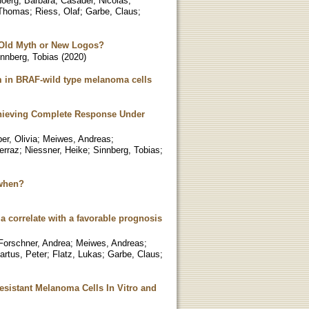
oerg, Barbara
;
Casadei, Nicolas
;
 Thomas
;
Riess, Olaf
;
Garbe, Claus
;
a-Old Myth or New Logos?
innberg, Tobias
(
2020
)
am in BRAF-wild type melanoma cells
hieving Complete Response Under
er, Olivia
;
Meiwes, Andreas
;
erraz
;
Niessner, Heike
;
Sinnberg, Tobias
;
 when?
a correlate with a favorable prognosis
Forschner, Andrea
;
Meiwes, Andreas
;
artus, Peter
;
Flatz, Lukas
;
Garbe, Claus
;
esistant Melanoma Cells In Vitro and