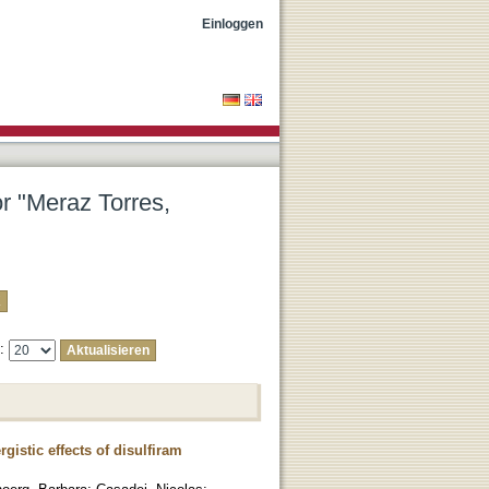
"
Einloggen
or "Meraz Torres,
e:
istic effects of disulfiram