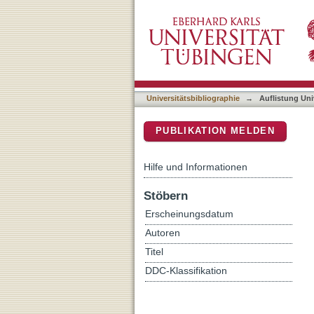
Auflistung Universitätsbib
DSpace Repositorium (Manakin b
Universitätsbibliographie
→
Auflistung Uni
PUBLIKATION MELDEN
Hilfe und Informationen
Stöbern
Erscheinungsdatum
Autoren
Titel
DDC-Klassifikation