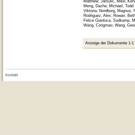
Matthew
;
Jarsulic, Mike
;
Kers
Meng, Dazhe
;
Michael, Todd 
Viktoria
;
Nordborg, Magnus
;
Rodriguez, Alex
;
Rowan, Beth
Felice Gianluca
;
Sudkamp, Mi
Wang, Congmao
;
Wang, Geo
Anzeige der Dokumente 1-1
Kontakt