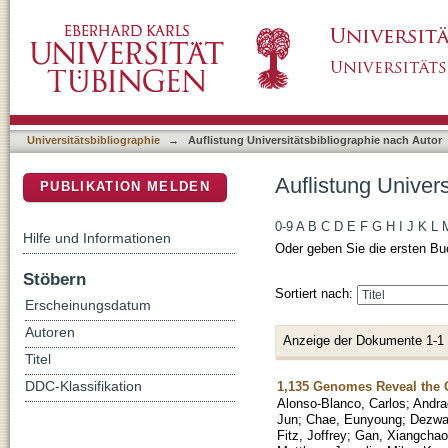
Auflistung Universitätsbibliographie nach Au
DSpace Repositorium (Manakin basiert)
Universitätsbibliographie
→
Auflistung Universitätsbibliographie nach Autor
Auflistung Univer
PUBLIKATION MELDEN
0-9
A
B
C
D
E
F
G
H
I
J
K
L
Hilfe und Informationen
Oder geben Sie die ersten Bu
Stöbern
Sortiert nach:
Erscheinungsdatum
Autoren
Anzeige der Dokumente 1-1
Titel
1,135 Genomes Reveal the G
DDC-Klassifikation
Alonso-Blanco, Carlos
;
Andra
Jun
;
Chae, Eunyoung
;
Dezwa
Fitz, Joffrey
;
Gan, Xiangchao