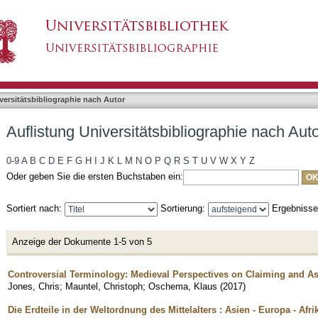
liographie nach Autor "Mauntel, Christoph"
asiert)
versitätsbibliographie nach Autor
Auflistung Universitätsbibliographie nach Aut
0-9
A
B
C
D
E
F
G
H
I
J
K
L
M
N
O
P
Q
R
S
T
U
V
W
X
Y
Z
Oder geben Sie die ersten Buchstaben ein:
Sortiert nach:
Sortierung:
Ergebniss
Anzeige der Dokumente 1-5 von 5
Controversial Terminology: Medieval Perspectives on Claiming and As
Jones, Chris
;
Mauntel, Christoph
;
Oschema, Klaus
(
2017
)
Die Erdteile in der Weltordnung des Mittelalters : Asien - Europa - Afri