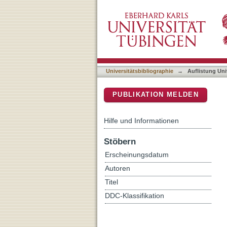
Auflistung Universitätsbib
DSpace Repositorium (Manakin b
Universitätsbibliographie
→
Auflistung Uni
PUBLIKATION MELDEN
Hilfe und Informationen
Stöbern
Erscheinungsdatum
Autoren
Titel
DDC-Klassifikation