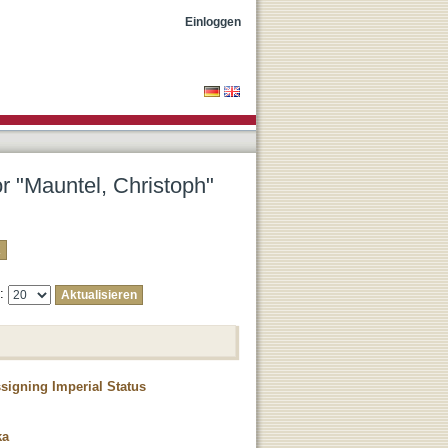
Einloggen
or "Mauntel, Christoph"
e:
signing Imperial Status
ka