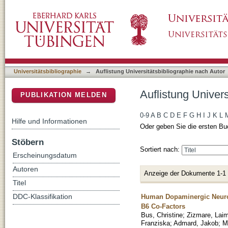
Auflistung Universitätsbibliographie nach Au
DSpace Repositorium (Manakin basiert)
Universitätsbibliographie
→
Auflistung Universitätsbibliographie nach Autor
Auflistung Univer
PUBLIKATION MELDEN
0-9
A
B
C
D
E
F
G
H
I
J
K
L
Hilfe und Informationen
Oder geben Sie die ersten Bu
Stöbern
Sortiert nach:
Erscheinungsdatum
Autoren
Anzeige der Dokumente 1-1
Titel
Human Dopaminergic Neuron
DDC-Klassifikation
B6 Co-Factors
Bus, Christine
;
Zizmare, Lai
Franziska
;
Admard, Jakob
;
M