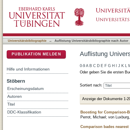
Auflistung Universitätsbibliographie nach Aut
DSpace Repositorium (Manakin basiert)
Universitätsbibliographie
→
Auflistung Universitätsbibliographie nach Autor
Auflistung Univers
PUBLIKATION MELDEN
0-9
A
B
C
D
E
F
G
H
I
J
K
L
Hilfe und Informationen
Oder geben Sie die ersten Bu
Stöbern
Sortiert nach:
Erscheinungsdatum
Autoren
Anzeige der Dokumente 1-2
Titel
Boosting for Comparison-B
DDC-Klassifikation
Perrot, Michael
;
von Luxburg,
Comparison bades nearest 