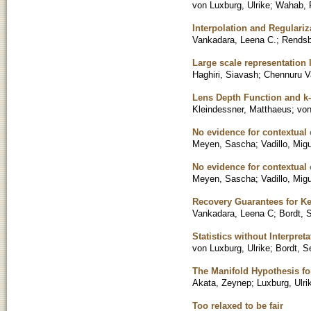
von Luxburg, Ulrike
;
Wahab, F
Interpolation and Regulariz
Vankadara, Leena C.
;
Rendsb
Large scale representation 
Haghiri, Siavash
;
Chennuru V
Lens Depth Function and k-
Kleindessner, Matthaeus
;
von
No evidence for contextual 
Meyen, Sascha
;
Vadillo, Mig
No evidence for contextual 
Meyen, Sascha
;
Vadillo, Mig
Recovery Guarantees for Ke
Vankadara, Leena C
;
Bordt, 
Statistics without Interpre
von Luxburg, Ulrike
;
Bordt, S
The Manifold Hypothesis fo
Akata, Zeynep
;
Luxburg, Ulri
Too relaxed to be fair