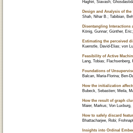
Haghiri, Siavash
;
Ghosdastid
Design and Analysis of the
Shah, Nihar B.
;
Tabibian, Be
Disentangling Interactions 
König, Gunnar
;
Günther, Eric
Estimating the perceived di
Kuenstle, David-Elias
;
von Lu
Feasibility of Active Machi
Lang, Tobias
;
Flachsenberg, 
Foundations of Unsupervis
Balcan, Maria-Florina
;
Ben-Da
How the initialization affec
Bubeck, Sebastien
;
Meila, M
How the result of graph cl
Maier, Markus
;
Von Luxburg, 
How to safely discard feat
Bhattacharjee, Robi
;
Frohnapf
Insights into Ordinal Embe