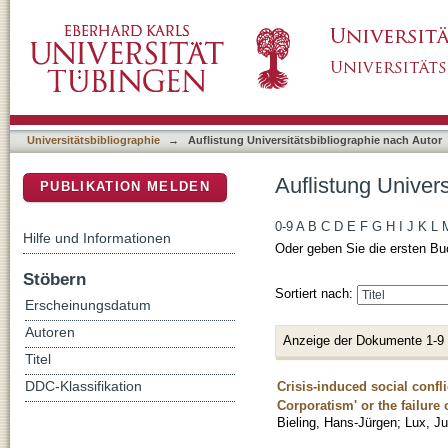
Auflistung Universitätsbibliographie nach Auto
DSpace Repositorium (Manakin basiert)
Universitätsbibliographie
→
Auflistung Universitätsbibliographie nach Autor
Auflistung Univers
PUBLIKATION MELDEN
0-9
A
B
C
D
E
F
G
H
I
J
K
L
Hilfe und Informationen
Oder geben Sie die ersten Bu
Stöbern
Sortiert nach:
Erscheinungsdatum
Autoren
Anzeige der Dokumente 1-9
Titel
Crisis-induced social confl
DDC-Klassifikation
Corporatism' or the failure
Bieling, Hans-Jürgen
;
Lux, Ju