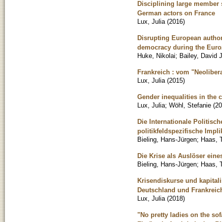
Disciplining large member s
German actors on France
Lux, Julia
(
2016
)
Disrupting European authori
democracy during the Euro
Huke, Nikolai
;
Bailey, David J
Frankreich : vom "Neoliber
Lux, Julia
(
2015
)
Gender inequalities in the 
Lux, Julia
;
Wöhl, Stefanie
(
20
Die Internationale Politisc
politikfeldspezifische Impl
Bieling, Hans-Jürgen
;
Haas, T
Die Krise als Auslöser ein
Bieling, Hans-Jürgen
;
Haas, 
Krisendiskurse und kapitali
Deutschland und Frankreic
Lux, Julia
(
2018
)
"No pretty ladies on the s