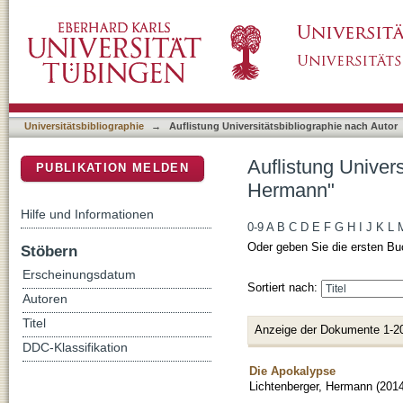
Auflistung Universitätsbibliographie nach Au
DSpace Repositorium (Manakin basiert)
Universitätsbibliographie
→
Auflistung Universitätsbibliographie nach Autor
Auflistung Univers
PUBLIKATION MELDEN
Hermann"
Hilfe und Informationen
0-9
A
B
C
D
E
F
G
H
I
J
K
L
Oder geben Sie die ersten Bu
Stöbern
Erscheinungsdatum
Sortiert nach:
Autoren
Titel
Anzeige der Dokumente 1-2
DDC-Klassifikation
Die Apokalypse
Lichtenberger, Hermann
(
201