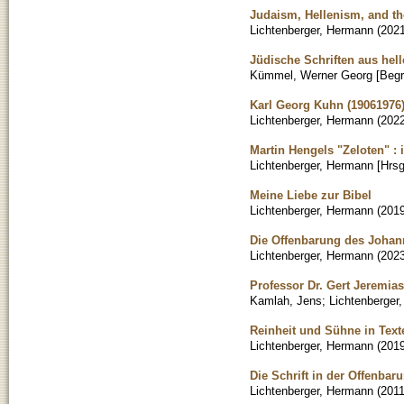
Judaism, Hellenism, and t
Lichtenberger, Hermann
(
202
Jüdische Schriften aus hell
Kümmel, Werner Georg [Begr
Karl Georg Kuhn (19061976)
Lichtenberger, Hermann
(
202
Martin Hengels "Zeloten" :
Lichtenberger, Hermann [Hrsg
Meine Liebe zur Bibel
Lichtenberger, Hermann
(
201
Die Offenbarung des Johan
Lichtenberger, Hermann
(
202
Professor Dr. Gert Jeremias
Kamlah, Jens
;
Lichtenberger
Reinheit und Sühne in Tex
Lichtenberger, Hermann
(
201
Die Schrift in der Offenba
Lichtenberger, Hermann
(
201