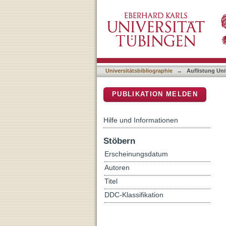
Auflistung Universitätsbi
DSpace Repositorium (Manakin b
Universitätsbibliographie
→
Auflistung Uni
PUBLIKATION MELDEN
Hilfe und Informationen
Stöbern
Erscheinungsdatum
Autoren
Titel
DDC-Klassifikation