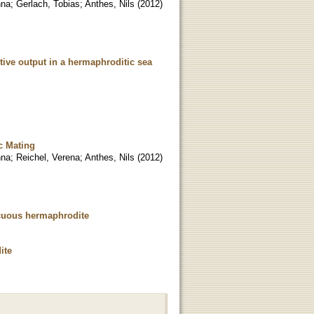
nna
;
Gerlach, Tobias
;
Anthes, Nils
(
2012
)
tive output in a hermaphroditic sea
c Mating
nna
;
Reichel, Verena
;
Anthes, Nils
(
2012
)
scuous hermaphrodite
ite