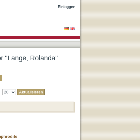
Einloggen
or "Lange, Rolanda"
e:
aphrodite