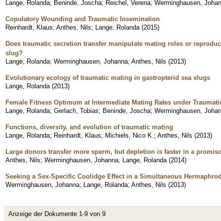
Lange, Rolanda
;
Beninde, Joscha
;
Reichel, Verena
;
Werminghausen, Joha
Copulatory Wounding and Traumatic Insemination
Reinhardt, Klaus
;
Anthes, Nils
;
Lange, Rolanda
(
2015
)
Does traumatic secretion transfer manipulate mating roles or reproduc
slug?
Lange, Rolanda
;
Werminghausen, Johanna
;
Anthes, Nils
(
2013
)
Evolutionary ecology of traumatic mating in gastropterid sea slugs
Lange, Rolanda
(
2013
)
Female Fitness Optimum at Intermediate Mating Rates under Traumati
Lange, Rolanda
;
Gerlach, Tobias
;
Beninde, Joscha
;
Werminghausen, Joha
Functions, diversity, and evolution of traumatic mating
Lange, Rolanda
;
Reinhardt, Klaus
;
Michiels, Nico K.
;
Anthes, Nils
(
2013
)
Large donors transfer more sperm, but depletion is faster in a promi
Anthes, Nils
;
Werminghausen, Johanna
;
Lange, Rolanda
(
2014
)
Seeking a Sex-Specific Coolidge Effect in a Simultaneous Hermaphrod
Werminghausen, Johanna
;
Lange, Rolanda
;
Anthes, Nils
(
2013
)
Anzeige der Dokumente 1-9 von 9