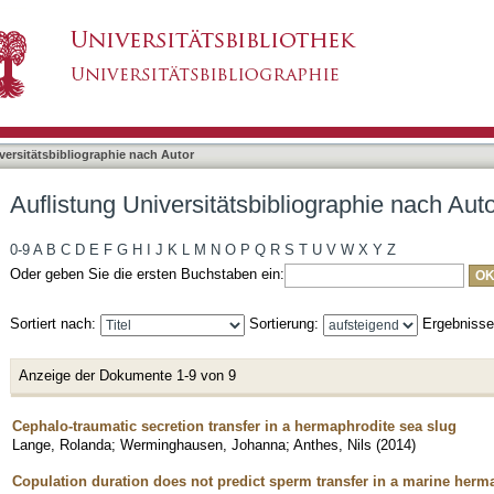
bliographie nach Autor "Lange, Rolanda"
asiert)
versitätsbibliographie nach Autor
Auflistung Universitätsbibliographie nach Aut
0-9
A
B
C
D
E
F
G
H
I
J
K
L
M
N
O
P
Q
R
S
T
U
V
W
X
Y
Z
Oder geben Sie die ersten Buchstaben ein:
Sortiert nach:
Sortierung:
Ergebniss
Anzeige der Dokumente 1-9 von 9
Cephalo-traumatic secretion transfer in a hermaphrodite sea slug
Lange, Rolanda
;
Werminghausen, Johanna
;
Anthes, Nils
(
2014
)
Copulation duration does not predict sperm transfer in a marine herm