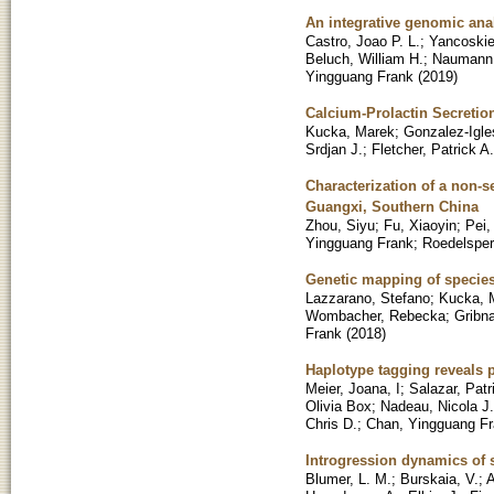
An integrative genomic ana
Castro, Joao P. L.
;
Yancoskie
Beluch, William H.
;
Naumann,
Yingguang Frank
(
2019
)
Calcium-Prolactin Secretion
Kucka, Marek
;
Gonzalez-Igles
Srdjan J.
;
Fletcher, Patrick A.
Characterization of a non-s
Guangxi, Southern China
Zhou, Siyu
;
Fu, Xiaoyin
;
Pei,
Yingguang Frank
;
Roedelsperg
Genetic mapping of species
Lazzarano, Stefano
;
Kucka, 
Wombacher, Rebecka
;
Gribn
Frank
(
2018
)
Haplotype tagging reveals p
Meier, Joana, I
;
Salazar, Patr
Olivia Box
;
Nadeau, Nicola J.
Chris D.
;
Chan, Yingguang F
Introgression dynamics of 
Blumer, L. M.
;
Burskaia, V.
;
A