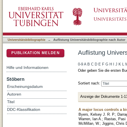
Auflistung Universitätsbibliographie nach Au
DSpace Repositorium (Manakin basiert)
Universitätsbibliographie
→
Auflistung Universitätsbibliographie nach Autor
Auflistung Univer
PUBLIKATION MELDEN
0-9
A
B
C
D
E
F
G
H
I
J
K
L
Hilfe und Informationen
Oder geben Sie die ersten Bu
Stöbern
Sortiert nach:
Erscheinungsdatum
Autoren
Anzeige der Dokumente 1-1
Titel
A major locus controls a 
DDC-Klassifikation
Byers, Kelsey J. R. P.
;
Darra
Warren, Ian A.
;
Rastas, Pasi
McMillan, W.
;
Jiggins, Chris 