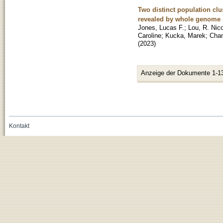
Two distinct population clu
revealed by whole genome
Jones, Lucas F.
;
Lou, R. Nic
Caroline
;
Kucka, Marek
;
Chan
(
2023
)
Anzeige der Dokumente 1-1
Kontakt