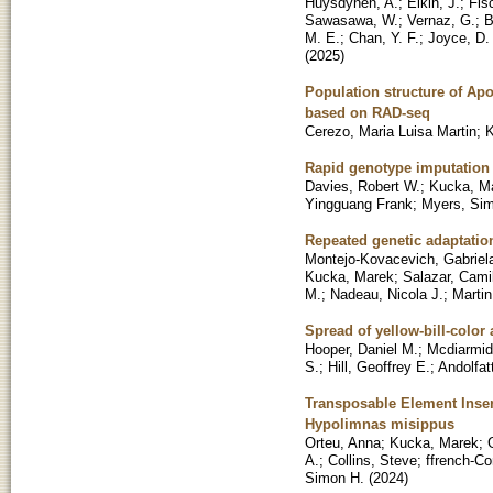
Huysdynen, A.
;
Elkin, J.
;
Fis
Sawasawa, W.
;
Vernaz, G.
;
B
M. E.
;
Chan, Y. F.
;
Joyce, D.
(
2025
)
Population structure of Ap
based on RAD-seq
Cerezo, Maria Luisa Martin
;
K
Rapid genotype imputation 
Davies, Robert W.
;
Kucka, M
Yingguang Frank
;
Myers, Si
Repeated genetic adaptation 
Montejo-Kovacevich, Gabriel
Kucka, Marek
;
Salazar, Cami
M.
;
Nadeau, Nicola J.
;
Martin
Spread of yellow-bill-color 
Hooper, Daniel M.
;
Mcdiarmid
S.
;
Hill, Geoffrey E.
;
Andolfat
Transposable Element Insert
Hypolimnas misippus
Orteu, Anna
;
Kucka, Marek
;
A.
;
Collins, Steve
;
ffrench-Co
Simon H.
(
2024
)