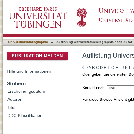
Auflistung Universitätsbibliographie nach Auto
DSpace Repositorium (Manakin basiert)
Universitätsbibliographie
→
Auflistung Universitätsbibliographie nach Autor
Auflistung Univers
PUBLIKATION MELDEN
0-9
A
B
C
D
E
F
G
H
I
J
K
L
Hilfe und Informationen
Oder geben Sie die ersten Bu
Stöbern
Sortiert nach:
Erscheinungsdatum
Für diese Browse-Ansicht gib
Autoren
Titel
DDC-Klassifikation