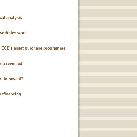
cal analysis
vertibles work
the ECB's asset purchase programme
ip revisited
t to have it?
 refinancing