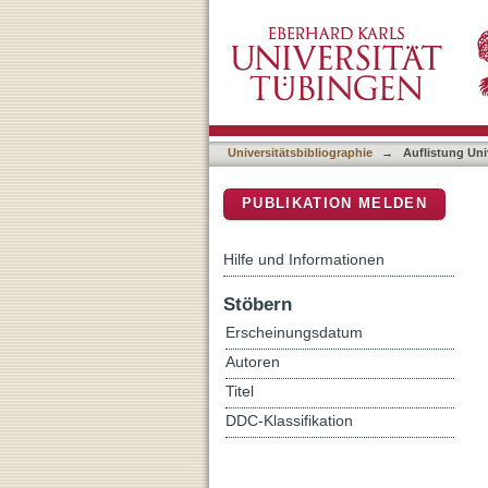
Auflistung Universitätsbib
DSpace Repositorium (Manakin b
Universitätsbibliographie
→
Auflistung Uni
PUBLIKATION MELDEN
Hilfe und Informationen
Stöbern
Erscheinungsdatum
Autoren
Titel
DDC-Klassifikation