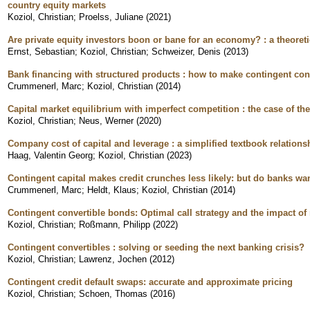
country equity markets
Koziol, Christian
;
Proelss, Juliane
(
2021
)
Are private equity investors boon or bane for an economy? : a theoreti
Ernst, Sebastian
;
Koziol, Christian
;
Schweizer, Denis
(
2013
)
Bank financing with structured products : how to make contingent con
Crummenerl, Marc
;
Koziol, Christian
(
2014
)
Capital market equilibrium with imperfect competition : the case of 
Koziol, Christian
;
Neus, Werner
(
2020
)
Company cost of capital and leverage : a simplified textbook relationsh
Haag, Valentin Georg
;
Koziol, Christian
(
2023
)
Contingent capital makes credit crunches less likely: but do banks wan
Crummenerl, Marc
;
Heldt, Klaus
;
Koziol, Christian
(
2014
)
Contingent convertible bonds: Optimal call strategy and the impact of
Koziol, Christian
;
Roßmann, Philipp
(
2022
)
Contingent convertibles : solving or seeding the next banking crisis?
Koziol, Christian
;
Lawrenz, Jochen
(
2012
)
Contingent credit default swaps: accurate and approximate pricing
Koziol, Christian
;
Schoen, Thomas
(
2016
)