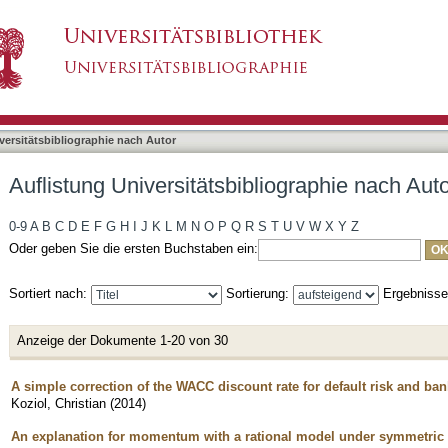
liographie nach Autor "Koziol, Christian"
asiert)
versitätsbibliographie nach Autor
Auflistung Universitätsbibliographie nach Auto
0-9
A
B
C
D
E
F
G
H
I
J
K
L
M
N
O
P
Q
R
S
T
U
V
W
X
Y
Z
Oder geben Sie die ersten Buchstaben ein:
Sortiert nach:
Sortierung:
Ergebniss
Anzeige der Dokumente 1-20 von 30
A simple correction of the WACC discount rate for default risk and ba
Koziol, Christian
(
2014
)
An explanation for momentum with a rational model under symmetric 