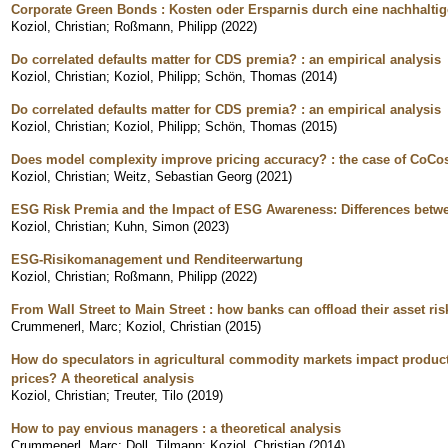
Corporate Green Bonds : Kosten oder Ersparnis durch eine nachhalti
Koziol, Christian
;
Roßmann, Philipp
(
2022
)
Do correlated defaults matter for CDS premia? : an empirical analysis
Koziol, Christian
;
Koziol, Philipp
;
Schön, Thomas
(
2014
)
Do correlated defaults matter for CDS premia? : an empirical analysis
Koziol, Christian
;
Koziol, Philipp
;
Schön, Thomas
(
2015
)
Does model complexity improve pricing accuracy? : the case of CoCo
Koziol, Christian
;
Weitz, Sebastian Georg
(
2021
)
ESG Risk Premia and the Impact of ESG Awareness: Differences betw
Koziol, Christian
;
Kuhn, Simon
(
2023
)
ESG-Risikomanagement und Renditeerwartung
Koziol, Christian
;
Roßmann, Philipp
(
2022
)
From Wall Street to Main Street : how banks can offload their asset risk
Crummenerl, Marc
;
Koziol, Christian
(
2015
)
How do speculators in agricultural commodity markets impact produ
prices? A theoretical analysis
Koziol, Christian
;
Treuter, Tilo
(
2019
)
How to pay envious managers : a theoretical analysis
Crummenerl, Marc
;
Doll, Tilmann
;
Koziol, Christian
(
2014
)