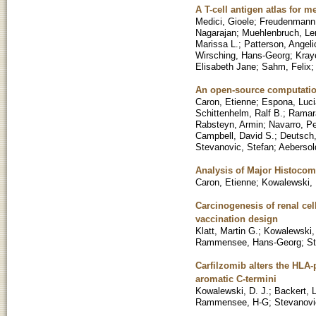
A T-cell antigen atlas for
Medici, Gioele
;
Freudenmann,
Nagarajan
;
Muehlenbruch, Le
Marissa L.
;
Patterson, Angel
Wirsching, Hans-Georg
;
Kray
Elisabeth Jane
;
Sahm, Felix
An open-source computatio
Caron, Etienne
;
Espona, Luci
Schittenhelm, Ralf B.
;
Ramara
Rabsteyn, Armin
;
Navarro, P
Campbell, David S.
;
Deutsch,
Stevanovic, Stefan
;
Aebersol
Analysis of Major Histoco
Caron, Etienne
;
Kowalewski, 
Carcinogenesis of renal cel
vaccination design
Klatt, Martin G.
;
Kowalewski, 
Rammensee, Hans-Georg
;
St
Carfilzomib alters the HLA
aromatic C-termini
Kowalewski, D. J.
;
Backert, L
Rammensee, H-G
;
Stevanovi