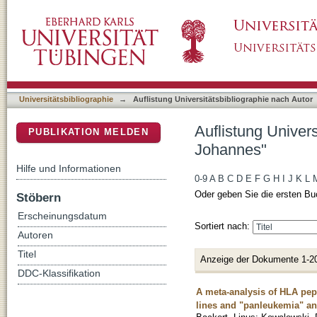
Auflistung Universitätsbibliographie nach A
DSpace Repositorium (Manakin basiert)
Universitätsbibliographie
→
Auflistung Universitätsbibliographie nach Autor
Auflistung Univer
PUBLIKATION MELDEN
Johannes"
Hilfe und Informationen
0-9
A
B
C
D
E
F
G
H
I
J
K
L
Oder geben Sie die ersten Bu
Stöbern
Erscheinungsdatum
Sortiert nach:
Autoren
Titel
Anzeige der Dokumente 1-2
DDC-Klassifikation
A meta-analysis of HLA pept
lines and "panleukemia" an