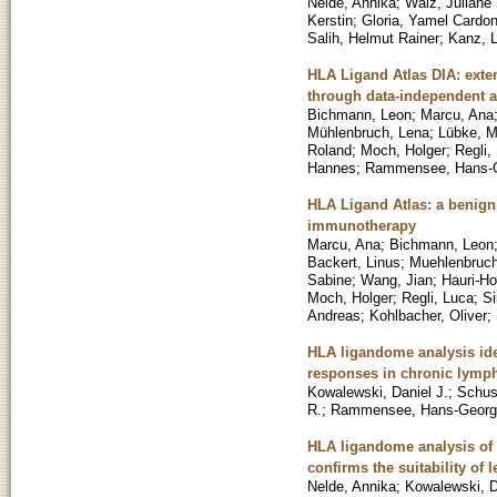
Nelde, Annika
;
Walz, Juliane
Kerstin
;
Gloria, Yamel Cardo
Salih, Helmut Rainer
;
Kanz, L
HLA Ligand Atlas DIA: exte
through data-independent a
Bichmann, Leon
;
Marcu, Ana
Mühlenbruch, Lena
;
Lübke, M
Roland
;
Moch, Holger
;
Regli,
Hannes
;
Rammensee, Hans-
HLA Ligand Atlas: a benign
immunotherapy
Marcu, Ana
;
Bichmann, Leon
Backert, Linus
;
Muehlenbruch
Sabine
;
Wang, Jian
;
Hauri-Ho
Moch, Holger
;
Regli, Luca
;
Si
Andreas
;
Kohlbacher, Oliver
;
HLA ligandome analysis ide
responses in chronic lymph
Kowalewski, Daniel J.
;
Schus
R.
;
Rammensee, Hans-Georg
HLA ligandome analysis of 
confirms the suitability of
Nelde, Annika
;
Kowalewski, D