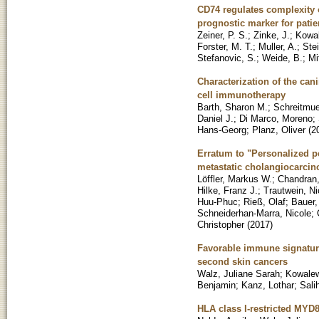
CD74 regulates complexity o
prognostic marker for patie
Zeiner, P. S.
;
Zinke, J.
;
Kowal
Forster, M. T.
;
Muller, A.
;
Stei
Stefanovic, S.
;
Weide, B.
;
Mi
Characterization of the can
cell immunotherapy
Barth, Sharon M.
;
Schreitmuel
Daniel J.
;
Di Marco, Moreno
;
Hans-Georg
;
Planz, Oliver
(
2
Erratum to "Personalized p
metastatic cholangiocarcin
Löffler, Markus W.
;
Chandran,
Hilke, Franz J.
;
Trautwein, Ni
Huu-Phuc
;
Rieß, Olaf
;
Bauer,
Schneiderhan-Marra, Nicole
;
Christopher
(
2017
)
Favorable immune signature 
second skin cancers
Walz, Juliane Sarah
;
Kowalew
Benjamin
;
Kanz, Lothar
;
Sali
HLA class I-restricted MYD