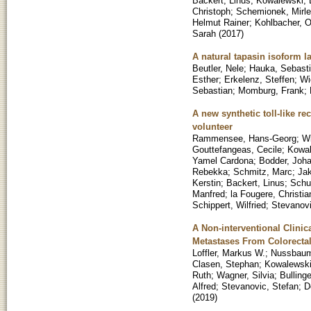
Backert, Linus
;
Kowalewski, 
Christoph
;
Schemionek, Mirle
Helmut Rainer
;
Kohlbacher, O
Sarah
(
2017
)
A natural tapasin isoform 
Beutler, Nele
;
Hauka, Sebast
Esther
;
Erkelenz, Steffen
;
Wi
Sebastian
;
Momburg, Frank
;
A new synthetic toll-like re
volunteer
Rammensee, Hans-Georg
;
Wi
Gouttefangeas, Cecile
;
Kowal
Yamel Cardona
;
Bodder, Joh
Rebekka
;
Schmitz, Marc
;
Jak
Kerstin
;
Backert, Linus
;
Schu
Manfred
;
la Fougere, Christia
Schippert, Wilfried
;
Stevanovi
A Non-interventional Clini
Metastases From Colorecta
Loffler, Markus W.
;
Nussbaum
Clasen, Stephan
;
Kowalewski,
Ruth
;
Wagner, Silvia
;
Bullinge
Alfred
;
Stevanovic, Stefan
;
D
(
2019
)