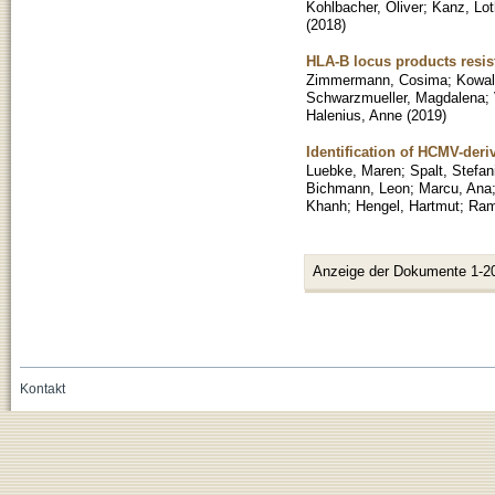
Kohlbacher, Oliver
;
Kanz, Lot
(
2018
)
HLA-B locus products resi
Zimmermann, Cosima
;
Kowal
Schwarzmueller, Magdalena
;
Halenius, Anne
(
2019
)
Identification of HCMV-deri
Luebke, Maren
;
Spalt, Stefan
Bichmann, Leon
;
Marcu, Ana
Khanh
;
Hengel, Hartmut
;
Ram
Anzeige der Dokumente 1-2
Kontakt