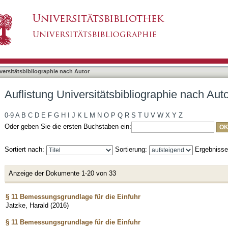
liographie nach Autor "Jatzke, Harald"
asiert)
versitätsbibliographie nach Autor
Auflistung Universitätsbibliographie nach Auto
0-9
A
B
C
D
E
F
G
H
I
J
K
L
M
N
O
P
Q
R
S
T
U
V
W
X
Y
Z
Oder geben Sie die ersten Buchstaben ein:
Sortiert nach:
Sortierung:
Ergebniss
Anzeige der Dokumente 1-20 von 33
§ 11 Bemessungsgrundlage für die Einfuhr
Jatzke, Harald
(
2016
)
§ 11 Bemessungsgrundlage für die Einfuhr