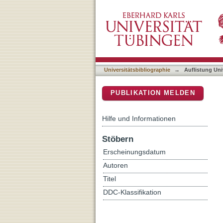
Auflistung Universitätsbib
DSpace Repositorium (Manakin b
Universitätsbibliographie
→
Auflistung Uni
PUBLIKATION MELDEN
Hilfe und Informationen
Stöbern
Erscheinungsdatum
Autoren
Titel
DDC-Klassifikation