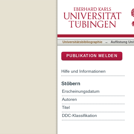
Auflistung Universitätsbib
DSpace Repositorium (Manakin b
Universitätsbibliographie
→
Auflistung Uni
PUBLIKATION MELDEN
Hilfe und Informationen
Stöbern
Erscheinungsdatum
Autoren
Titel
DDC-Klassifikation