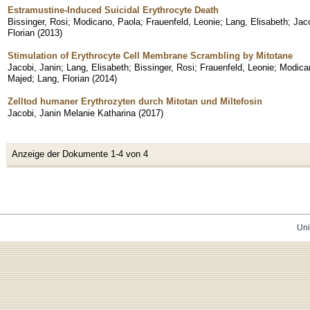
Estramustine-Induced Suicidal Erythrocyte Death
Bissinger, Rosi
;
Modicano, Paola
;
Frauenfeld, Leonie
;
Lang, Elisabeth
;
Jaco
Florian
(
2013
)
Stimulation of Erythrocyte Cell Membrane Scrambling by Mitotane
Jacobi, Janin
;
Lang, Elisabeth
;
Bissinger, Rosi
;
Frauenfeld, Leonie
;
Modica
Majed
;
Lang, Florian
(
2014
)
Zelltod humaner Erythrozyten durch Mitotan und Miltefosin
Jacobi, Janin Melanie Katharina
(
2017
)
Anzeige der Dokumente 1-4 von 4
Uni