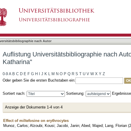
liographie nach Autor "Jacobi, Janin Melanie K
asiert)
versitätsbibliographie nach Autor
Auflistung Universitätsbibliographie nach Aut
Katharina"
0-9
A
B
C
D
E
F
G
H
I
J
K
L
M
N
O
P
Q
R
S
T
U
V
W
X
Y
Z
Oder geben Sie die ersten Buchstaben ein:
Sortiert nach:
Sortierung:
Ergebniss
Anzeige der Dokumente 1-4 von 4
Effect of miltefosine on erythrocytes
Munoz, Carlos
;
Alzoubi, Kousi
;
Jacobi, Janin
;
Abed, Majed
;
Lang, Florian
(