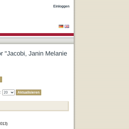
atharina"
Einloggen
or "Jacobi, Janin Melanie
e:
2013
)