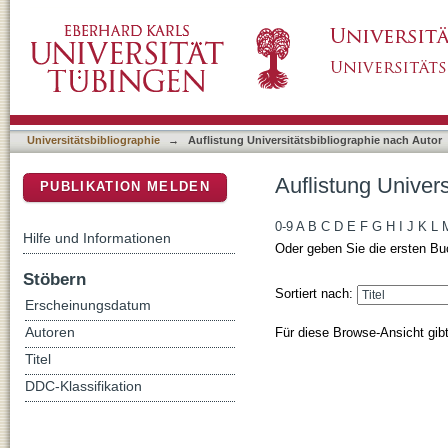
Auflistung Universitätsbibliographie nach Aut
DSpace Repositorium (Manakin basiert)
Universitätsbibliographie
→
Auflistung Universitätsbibliographie nach Autor
Auflistung Univers
PUBLIKATION MELDEN
0-9
A
B
C
D
E
F
G
H
I
J
K
L
Hilfe und Informationen
Oder geben Sie die ersten Bu
Stöbern
Sortiert nach:
Erscheinungsdatum
Für diese Browse-Ansicht gib
Autoren
Titel
DDC-Klassifikation