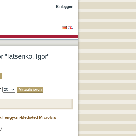
Einloggen
r "Iatsenko, Igor"
e:
ia Fengycin-Mediated Microbial
4
)