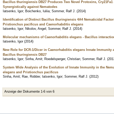
Bacillus thuringiensis DB27 Produces Two Novel Protoxins, Cry21Fa1
Synergistically against Nematodes
Iatsenko, Igor
;
Boichenko, Iuliia
;
Sommer, Ralf J.
(
2014
)
Identification of Distinct Bacillus thuringiensis 4A4 Nematicidal Fac
Pristionchus pacificus and Caenorhabditis elegans
Iatsenko, Igor
;
Nikolov, Angel
;
Sommer, Ralf J.
(
2014
)
Molecular mechanisms of Caenorhabditis elegans - Bacillus interactio
Iatsenko, Igor
(
2014
)
New Role for DCR-1/Dicer in Caenorhabditis elegans Innate Immunity a
Bacillus thuringiensis DB27
Iatsenko, Igor
;
Sinha, Amit
;
Roedelsperger, Christian
;
Sommer, Ralf J.
(
201
System Wide Analysis of the Evolution of Innate Immunity in the Ne
elegans and Pristionchus pacificus
Sinha, Amit
;
Rae, Robbie
;
Iatsenko, Igor
;
Sommer, Ralf J.
(
2012
)
Anzeige der Dokumente 1-6 von 6