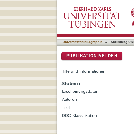
Auflistung Universitätsbib
DSpace Repositorium (Manakin b
Universitätsbibliographie
→
Auflistung Uni
PUBLIKATION MELDEN
Hilfe und Informationen
Stöbern
Erscheinungsdatum
Autoren
Titel
DDC-Klassifikation