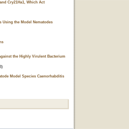
 and Cry21Ha1, Which Act
tors Using the Model Nematodes
ns
gainst the Highly Virulent Bacterium
3
)
matode Model Species Caenorhabditis