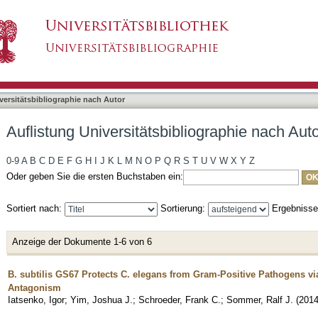
liographie nach Autor "Iatsenko, Igor"
asiert)
versitätsbibliographie nach Autor
Auflistung Universitätsbibliographie nach Auto
0-9
A
B
C
D
E
F
G
H
I
J
K
L
M
N
O
P
Q
R
S
T
U
V
W
X
Y
Z
Oder geben Sie die ersten Buchstaben ein:
Sortiert nach:
Sortierung:
Ergebniss
Anzeige der Dokumente 1-6 von 6
B. subtilis GS67 Protects C. elegans from Gram-Positive Pathogens v
Antagonism
Iatsenko, Igor
;
Yim, Joshua J.
;
Schroeder, Frank C.
;
Sommer, Ralf J.
(
201