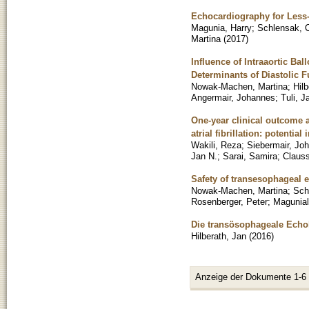
Echocardiography for Less-I
Magunia, Harry
;
Schlensak, C
Martina
(
2017
)
Influence of Intraaortic B
Determinants of Diastolic F
Nowak-Machen, Martina
;
Hilb
Angermair, Johannes
;
Tuli, J
One-year clinical outcome af
atrial fibrillation: potential
Wakili, Reza
;
Siebermair, Jo
Jan N.
;
Sarai, Samira
;
Clauss
Safety of transesophageal 
Nowak-Machen, Martina
;
Sch
Rosenberger, Peter
;
Magunial
Die transösophageale Echok
Hilberath, Jan
(
2016
)
Anzeige der Dokumente 1-6