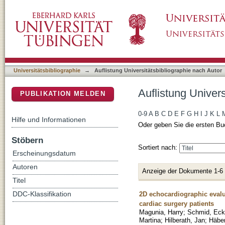
Auflistung Universitätsbibliographie nach Aut
DSpace Repositorium (Manakin basiert)
Universitätsbibliographie
→
Auflistung Universitätsbibliographie nach Autor
Auflistung Univers
PUBLIKATION MELDEN
0-9
A
B
C
D
E
F
G
H
I
J
K
L
Hilfe und Informationen
Oder geben Sie die ersten Bu
Stöbern
Sortiert nach:
Erscheinungsdatum
Autoren
Anzeige der Dokumente 1-6
Titel
2D echocardiographic evalua
DDC-Klassifikation
cardiac surgery patients
Magunia, Harry
;
Schmid, Eck
Martina
;
Hilberath, Jan
;
Häber