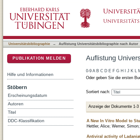
Auflistung Universitätsbibliographie nach Auto
DSpace Repositorium (Manakin basiert)
Universitätsbibliographie
→
Auflistung Universitätsbibliographie nach Autor
Auflistung Univers
PUBLIKATION MELDEN
0-9
A
B
C
D
E
F
G
H
I
J
K
L
Hilfe und Informationen
Oder geben Sie die ersten Bu
Stöbern
Sortiert nach:
Erscheinungsdatum
Autoren
Anzeige der Dokumente 1-3
Titel
A New In Vitro Model to S
DDC-Klassifikation
Hettler, Alice
;
Werner, Simon
Antiviral activity of Ladani