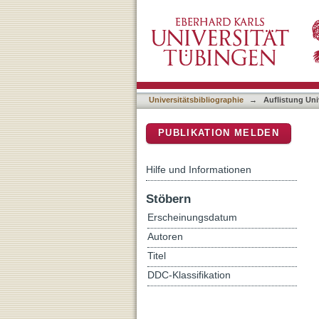
Auflistung Universitätsbi
DSpace Repositorium (Manakin b
Universitätsbibliographie
→
Auflistung Uni
PUBLIKATION MELDEN
Hilfe und Informationen
Stöbern
Erscheinungsdatum
Autoren
Titel
DDC-Klassifikation