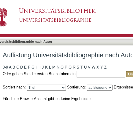
bliographie nach Autor "Heath, Sebastian"
asiert)
versitätsbibliographie nach Autor
Auflistung Universitätsbibliographie nach Aut
0-9
A
B
C
D
E
F
G
H
I
J
K
L
M
N
O
P
Q
R
S
T
U
V
W
X
Y
Z
Oder geben Sie die ersten Buchstaben ein:
Sortiert nach:
Sortierung:
Ergebniss
Für diese Browse-Ansicht gibt es keine Ergebnisse.