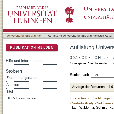
Auflistung Universitätsbibliographie nach Au
DSpace Repositorium (Manakin basiert)
Universitätsbibliographie
→
Auflistung Universitätsbibliographie nach Autor
Auflistung Univer
PUBLIKATION MELDEN
0-9
A
B
C
D
E
F
G
H
I
J
K
L
Hilfe und Informationen
Oder geben Sie die ersten Bu
Stöbern
Sortiert nach:
Erscheinungsdatum
Autoren
Anzeige der Dokumente 1-6
Titel
Interaction of the Nitrogen 
DDC-Klassifikation
Controls Acetyl-CoA Level
Hauf, Waldemar
;
Schmid, Kat