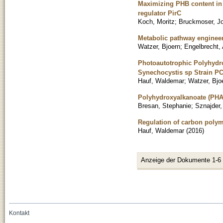
Maximizing PHB content in 
regulator PirC
Koch, Moritz
;
Bruckmoser, J
Metabolic pathway engineeri
Watzer, Bjoern
;
Engelbrecht, 
Photoautotrophic Polyhydro
Synechocystis sp Strain P
Hauf, Waldemar
;
Watzer, Bjo
Polyhydroxyalkanoate (PHA
Bresan, Stephanie
;
Sznajder,
Regulation of carbon poly
Hauf, Waldemar
(
2016
)
Anzeige der Dokumente 1-6
Kontakt