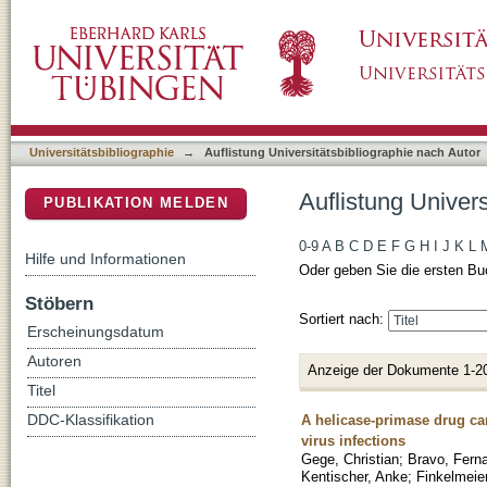
Auflistung Universitätsbibliographie nach Au
DSpace Repositorium (Manakin basiert)
Universitätsbibliographie
→
Auflistung Universitätsbibliographie nach Autor
Auflistung Univer
PUBLIKATION MELDEN
0-9
A
B
C
D
E
F
G
H
I
J
K
L
Hilfe und Informationen
Oder geben Sie die ersten Bu
Stöbern
Sortiert nach:
Erscheinungsdatum
Autoren
Anzeige der Dokumente 1-2
Titel
A helicase-primase drug can
DDC-Klassifikation
virus infections
Gege, Christian
;
Bravo, Fern
Kentischer, Anke
;
Finkelmeier