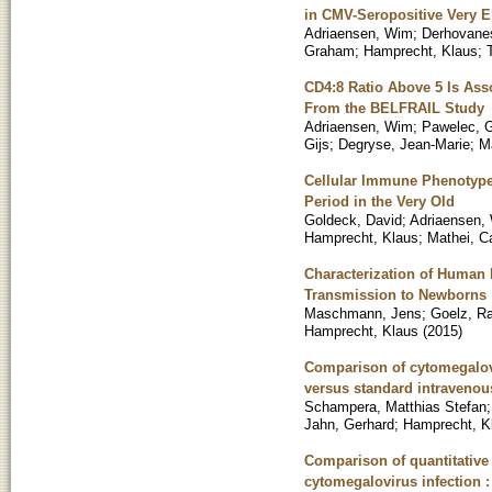
in CMV-Seropositive Very 
Adriaensen, Wim
;
Derhovane
Graham
;
Hamprecht, Klaus
;
CD4:8 Ratio Above 5 Is Ass
From the BELFRAIL Study
Adriaensen, Wim
;
Pawelec, 
Gijs
;
Degryse, Jean-Marie
;
Ma
Cellular Immune Phenotype
Period in the Very Old
Goldeck, David
;
Adriaensen,
Hamprecht, Klaus
;
Mathei, C
Characterization of Human 
Transmission to Newborns
Maschmann, Jens
;
Goelz, R
Hamprecht, Klaus
(
2015
)
Comparison of cytomegalovi
versus standard intravenou
Schampera, Matthias Stefan
Jahn, Gerhard
;
Hamprecht, K
Comparison of quantitative 
cytomegalovirus infection 