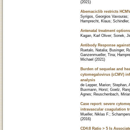
(
2021
)
Abemaciclib restricts HCM
Syrigos, Georgios Vavouras
;
Hamprecht, Klaus
;
Schindler,
Antenatal treatment options
Kagan, Karl Oliver
;
Sonek, Jir
Antibody Response against
Ruetalo, Natalia
;
Businger, 
Ganzenmueller, Tina
;
Hampre
Michael
(
2021
)
Burden of sequelae and healt
cytomegalovirus (cCMV) inf
analysis
de Lepper, Marion
;
Stephan, 
Buxmann, Horst
;
Goelz, Ran
Agnes
;
Reuschenbach, Miri
Case report: severe cytome
intravascular coagulation t
Mueller, Niklas F.
;
Schampera
(
2016
)
CD4:8 Ratio > 5 Is Associa