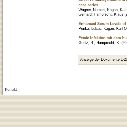
case series
Wagner, Norbert
;
Kagan, Karl
Gerhard
;
Hamprecht, Klaus
(
Enhanced Serum Levels of 
Penka, Lukas
;
Kagan, Karl-Ol
Fetale Infektion mit dem 
Goelz, R.
;
Hamprecht, K.
(
20
Anzeige der Dokumente 1-2
Kontakt