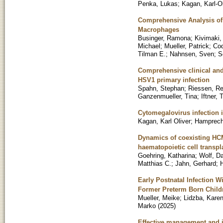
Penka, Lukas
;
Kagan, Karl-Ol
Comprehensive Analysis o
Macrophages
Businger, Ramona
;
Kivimaki,
Michael
;
Mueller, Patrick
;
Cod
Tilman E.
;
Nahnsen, Sven
;
S
Comprehensive clinical and v
HSV1 primary infection
Spahn, Stephan
;
Riessen, R
Ganzenmueller, Tina
;
Iftner,
Cytomegalovirus infection 
Kagan, Karl Oliver
;
Hamprech
Dynamics of coexisting HCM
haematopoietic cell transpl
Goehring, Katharina
;
Wolf, D
Matthias C.
;
Jahn, Gerhard
;
Early Postnatal Infection
Former Preterm Born Child
Mueller, Meike
;
Lidzba, Kare
Marko
(
2025
)
Effective management and in