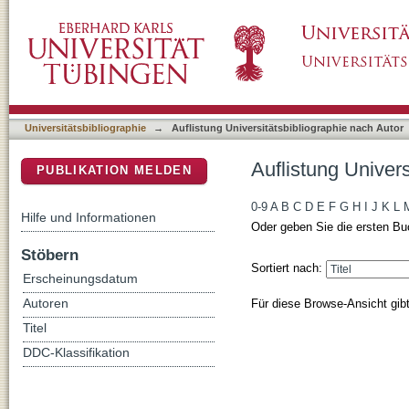
Auflistung Universitätsbibliographie nach Aut
DSpace Repositorium (Manakin basiert)
Universitätsbibliographie
→
Auflistung Universitätsbibliographie nach Autor
Auflistung Univers
PUBLIKATION MELDEN
0-9
A
B
C
D
E
F
G
H
I
J
K
L
Hilfe und Informationen
Oder geben Sie die ersten Bu
Stöbern
Sortiert nach:
Erscheinungsdatum
Für diese Browse-Ansicht gib
Autoren
Titel
DDC-Klassifikation