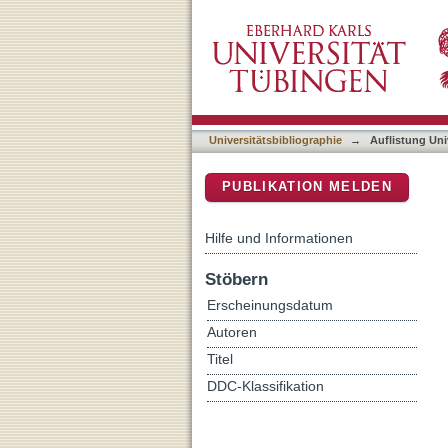
Auflistung Universitätsbib
DSpace Repositorium (Manakin b
Universitätsbibliographie
→
Auflistung Uni
PUBLIKATION MELDEN
Hilfe und Informationen
Stöbern
Erscheinungsdatum
Autoren
Titel
DDC-Klassifikation