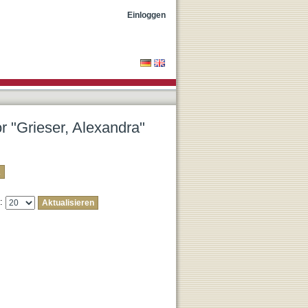
Einloggen
or "Grieser, Alexandra"
e: