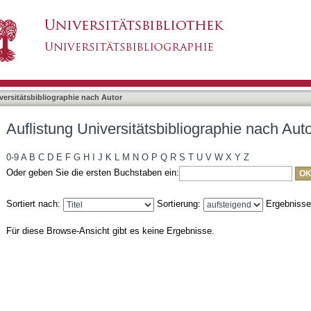
liographie nach Autor "Grieser, Alexandra"
asiert)
versitätsbibliographie nach Autor
Auflistung Universitätsbibliographie nach Aut
0-9
A
B
C
D
E
F
G
H
I
J
K
L
M
N
O
P
Q
R
S
T
U
V
W
X
Y
Z
Oder geben Sie die ersten Buchstaben ein:
Sortiert nach:
Sortierung:
Ergebniss
Für diese Browse-Ansicht gibt es keine Ergebnisse.