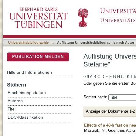
Auflistung Universitätsbibliographie nach Aut
DSpace Repositorium (Manakin basiert)
Universitätsbibliographie
→
Auflistung Universitätsbibliographie nach Autor
Auflistung Univer
PUBLIKATION MELDEN
Stefanie"
Hilfe und Informationen
0-9
A
B
C
D
E
F
G
H
I
J
K
L
Oder geben Sie die ersten Bu
Stöbern
Erscheinungsdatum
Sortiert nach:
Autoren
Titel
Anzeige der Dokumente 1-2
DDC-Klassifikation
Effects of a 48-h fast on hea
Mazurak, N.
;
Guenther, A.
;
Gr