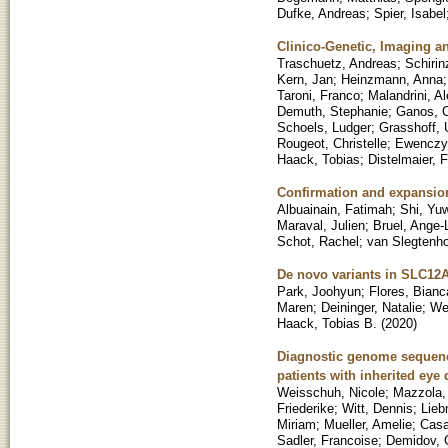
Dufke, Andreas
;
Spier, Isabel
Clinico-Genetic, Imaging an
Traschuetz, Andreas
;
Schiri
Kern, Jan
;
Heinzmann, Anna
Taroni, Franco
;
Malandrini, A
Demuth, Stephanie
;
Ganos, C
Schoels, Ludger
;
Grasshoff, 
Rougeot, Christelle
;
Ewenczyk
Haack, Tobias
;
Distelmaier, F
Confirmation and expansion
Albuainain, Fatimah
;
Shi, Yu
Maraval, Julien
;
Bruel, Ange-
Schot, Rachel
;
van Slegtenho
De novo variants in SLC12A
Park, Joohyun
;
Flores, Bianc
Maren
;
Deininger, Natalie
;
We
Haack, Tobias B.
(
2020
)
Diagnostic genome sequenci
patients with inherited eye
Weisschuh, Nicole
;
Mazzola,
Friederike
;
Witt, Dennis
;
Lieb
Miriam
;
Mueller, Amelie
;
Casa
Sadler, Francoise
;
Demidov,