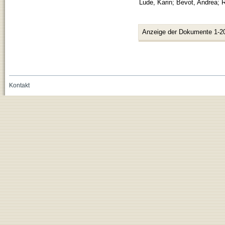
Lude, Karin
;
Bevot, Andrea
;
R
Anzeige der Dokumente 1-2
Kontakt