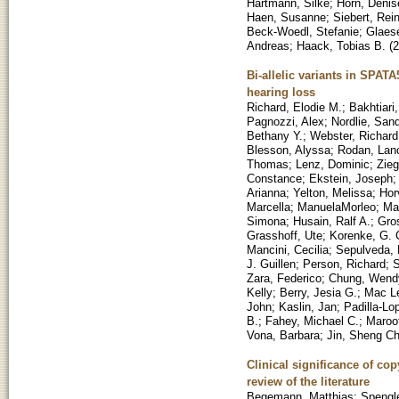
Hartmann, Silke
;
Horn, Denis
Haen, Susanne
;
Siebert, Rei
Beck-Woedl, Stefanie
;
Glaese
Andreas
;
Haack, Tobias B.
(
2
Bi-allelic variants in SPATA
hearing loss
Richard, Elodie M.
;
Bakhtiar
Pagnozzi, Alex
;
Nordlie, San
Bethany Y.
;
Webster, Richard,
Blesson, Alyssa
;
Rodan, Lan
Thomas
;
Lenz, Dominic
;
Zieg
Constance
;
Ekstein, Joseph
Arianna
;
Yelton, Melissa
;
Hor
Marcella
;
ManuelaMorleo
;
Ma
Simona
;
Husain, Ralf A.
;
Gro
Grasshoff, Ute
;
Korenke, G. 
Mancini, Cecilia
;
Sepulveda, 
J. Guillen
;
Person, Richard
;
S
Zara, Federico
;
Chung, Wend
Kelly
;
Berry, Jesia G.
;
Mac Le
John
;
Kaslin, Jan
;
Padilla-Lo
B.
;
Fahey, Michael C.
;
Maroo
Vona, Barbara
;
Jin, Sheng Ch
Clinical significance of co
review of the literature
Begemann, Matthias
;
Spengle