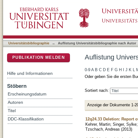
Auflistung Universitätsbibliographie nach Aut
DSpace Repositorium (Manakin basiert)
Universitätsbibliographie
→
Auflistung Universitätsbibliographie nach Autor
Auflistung Univers
PUBLIKATION MELDEN
0-9
A
B
C
D
E
F
G
H
I
J
K
L
Hilfe und Informationen
Oder geben Sie die ersten Bu
Stöbern
Sortiert nach:
Erscheinungsdatum
Autoren
Anzeige der Dokumente 1-2
Titel
12q24.33 Deletion: Report of
DDC-Klassifikation
Kehrer, Martin
;
Singer, Sylke
Tzschach, Andreas
(
2013
)