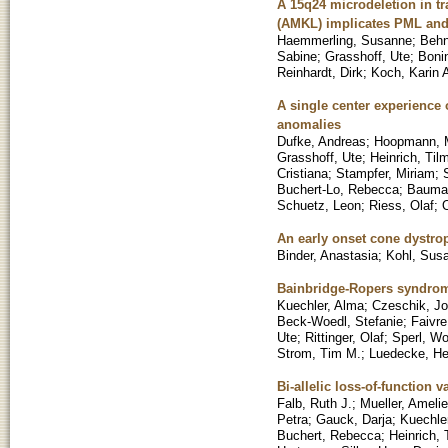
A 15q24 microdeletion in t
(AMKL) implicates PML an
Haemmerling, Susanne
;
Behn
Sabine
;
Grasshoff, Ute
;
Boni
Reinhardt, Dirk
;
Koch, Karin 
A single center experience 
anomalies
Dufke, Andreas
;
Hoopmann, 
Grasshoff, Ute
;
Heinrich, Til
Cristiana
;
Stampfer, Miriam
;
Buchert-Lo, Rebecca
;
Bauma
Schuetz, Leon
;
Riess, Olaf
;
An early onset cone dystro
Binder, Anastasia
;
Kohl, Sus
Bainbridge-Ropers syndrome
Kuechler, Alma
;
Czeschik, Jo
Beck-Woedl, Stefanie
;
Faivre
Ute
;
Rittinger, Olaf
;
Sperl, Wo
Strom, Tim M.
;
Luedecke, H
Bi-allelic loss-of-function 
Falb, Ruth J.
;
Mueller, Amelie
Petra
;
Gauck, Darja
;
Kuechle
Buchert, Rebecca
;
Heinrich, 