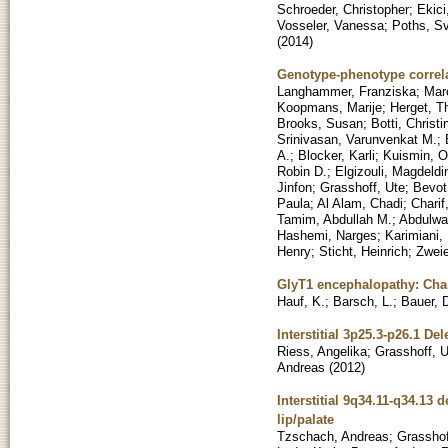
Schroeder, Christopher
;
Ekici
Vosseler, Vanessa
;
Poths, S
(
2014
)
Genotype-phenotype correl
Langhammer, Franziska
;
Mar
Koopmans, Marije
;
Herget, T
Brooks, Susan
;
Botti, Christi
Srinivasan, Varunvenkat M.
;
A.
;
Blocker, Karli
;
Kuismin, O
Robin D.
;
Elgizouli, Magdeldi
Jinfon
;
Grasshoff, Ute
;
Bevot
Paula
;
Al Alam, Chadi
;
Charif
Tamim, Abdullah M.
;
Abdulwa
Hashemi, Narges
;
Karimiani,
Henry
;
Sticht, Heinrich
;
Zweie
GlyT1 encephalopathy: Char
Hauf, K.
;
Barsch, L.
;
Bauer, 
Interstitial 3p25.3-p26.1 Del
Riess, Angelika
;
Grasshoff, U
Andreas
(
2012
)
Interstitial 9q34.11-q34.13 d
lip/palate
Tzschach, Andreas
;
Grasshof