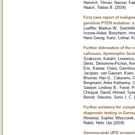
Heinrich, Tilman
;
Nasser, Fad
Haack, Tobias B.
(
2024
)
First case report of malign
germline PTEN mutation: a 
Loeffler, Markus W.
;
Steinhilb
Ivonne-Aidee
;
Bonzheim, Irin
Hans-Georg
;
Kanz, Lothar
;
Ko
Further delineation of the
callosum, dysmorphic facie
Szakszon, Katalin
;
Lourenco
Denis
;
Denomme-Pichon, Ann
Eric
;
Kaiwar, Charu
;
Gavrilova
Jacques
;
van Gassen, Koen
Brunner, Han G.
;
Caluseriu, 
Bergmann, Anke Katharina
;
C
Sawyer, Lindsey B.
;
Fasel, P
Chitayat, David
;
Ahmed, Sye
Benoit
;
Stevens, Servi J. C.
(
Further evidence for compl
diagnostic testing in Germ
Hinreiner, Sophie
;
Wieczorek
Rabih
;
Hehr, Ute
(
2018
)
Genome-wide UPD screening i