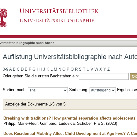
bliographie nach Autor "Gambaro, Ludovica"
asiert)
versitätsbibliographie nach Autor
Auflistung Universitätsbibliographie nach Au
0-9
A
B
C
D
E
F
G
H
I
J
K
L
M
N
O
P
Q
R
S
T
U
V
W
X
Y
Z
Oder geben Sie die ersten Buchstaben ein:
Sortiert nach:
Sortierung:
Ergebniss
Anzeige der Dokumente 1-5 von 5
Breaking with traditions? How parental separation affects adolescents
Philipp, Marie-Fleur
;
Gambaro, Ludovica
;
Schober, Pia S.
(
2023
)
Does Residential Mobility Affect Child Development at Age Five? A Co