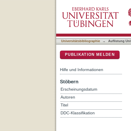
Auflistung Universitätsbi
DSpace Repositorium (Manakin b
Universitätsbibliographie
→
Auflistung Uni
PUBLIKATION MELDEN
Hilfe und Informationen
Stöbern
Erscheinungsdatum
Autoren
Titel
DDC-Klassifikation