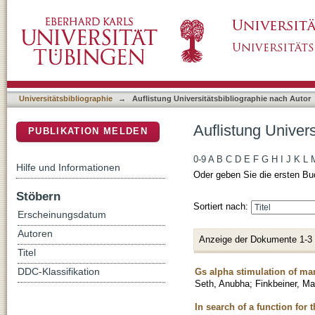
Auflistung Universitätsbibliographie nach Aut
DSpace Repositorium (Manakin basiert)
Universitätsbibliographie
→
Auflistung Universitätsbibliographie nach Autor
Auflistung Univer
PUBLIKATION MELDEN
0-9
A
B
C
D
E
F
G
H
I
J
K
L
Hilfe und Informationen
Oder geben Sie die ersten Bu
Stöbern
Sortiert nach:
Erscheinungsdatum
Autoren
Anzeige der Dokumente 1-3
Titel
Gs alpha stimulation of ma
DDC-Klassifikation
Seth, Anubha
;
Finkbeiner, Ma
In search of a function for