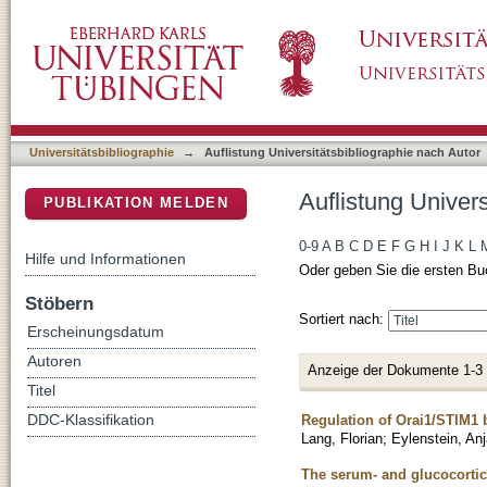
Auflistung Universitätsbibliographie nach Aut
DSpace Repositorium (Manakin basiert)
Universitätsbibliographie
→
Auflistung Universitätsbibliographie nach Autor
Auflistung Univers
PUBLIKATION MELDEN
0-9
A
B
C
D
E
F
G
H
I
J
K
L
Hilfe und Informationen
Oder geben Sie die ersten Bu
Stöbern
Sortiert nach:
Erscheinungsdatum
Autoren
Anzeige der Dokumente 1-3
Titel
Regulation of Orai1/STIM1
DDC-Klassifikation
Lang, Florian
;
Eylenstein, An
The serum- and glucocortico