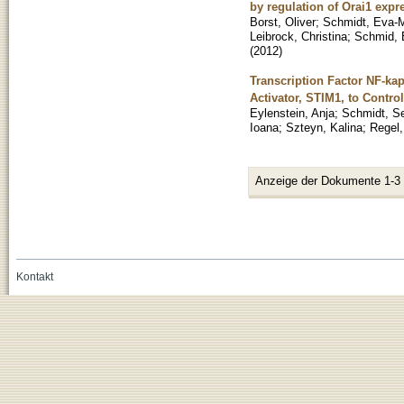
by regulation of Orai1 exp
Borst, Oliver
;
Schmidt, Eva-M
Leibrock, Christina
;
Schmid, 
(
2012
)
Transcription Factor NF-ka
Activator, STIM1, to Contro
Eylenstein, Anja
;
Schmidt, S
Ioana
;
Szteyn, Kalina
;
Regel,
Anzeige der Dokumente 1-3
Kontakt