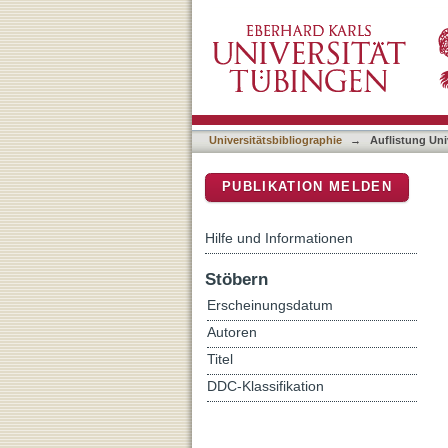
Auflistung Universitätsbib
DSpace Repositorium (Manakin b
Universitätsbibliographie
→
Auflistung Uni
PUBLIKATION MELDEN
Hilfe und Informationen
Stöbern
Erscheinungsdatum
Autoren
Titel
DDC-Klassifikation