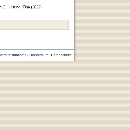
n C.
;
Histing, Tina
(
2022
)
versitätsbibliothek
|
Impressum
|
Datenschutz