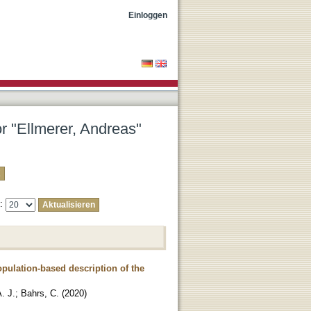
Einloggen
or "Ellmerer, Andreas"
e:
pulation-based description of the
. J.
;
Bahrs, C.
(
2020
)