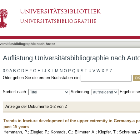
liographie nach Autor "Ellmerer, Andreas"
asiert)
versitätsbibliographie nach Autor
Auflistung Universitätsbibliographie nach Aut
0-9
A
B
C
D
E
F
G
H
I
J
K
L
M
N
O
P
Q
R
S
T
U
V
W
X
Y
Z
Oder geben Sie die ersten Buchstaben ein:
Sortiert nach:
Sortierung:
Ergebniss
Anzeige der Dokumente 1-2 von 2
Trends in fracture development of the upper extremity in Germany-a po
past 15 years
Hemmann, P.
;
Ziegler, P.
;
Konrads, C.
;
Ellmerer, A.
;
Klopfer, T.
;
Schreiner, A