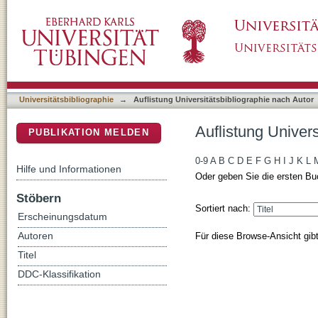
Auflistung Universitätsbibliographie nach Aut
DSpace Repositorium (Manakin basiert)
Universitätsbibliographie
→
Auflistung Universitätsbibliographie nach Autor
Auflistung Univers
PUBLIKATION MELDEN
0-9
A
B
C
D
E
F
G
H
I
J
K
L
Hilfe und Informationen
Oder geben Sie die ersten Bu
Stöbern
Sortiert nach:
Erscheinungsdatum
Für diese Browse-Ansicht gib
Autoren
Titel
DDC-Klassifikation