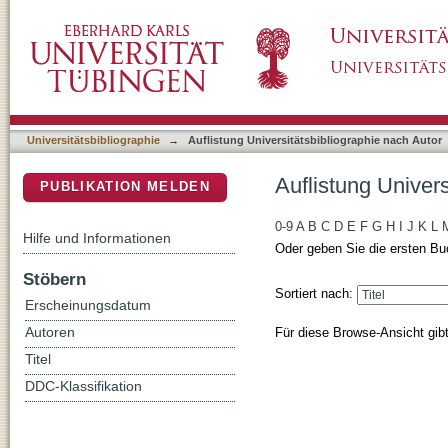
Auflistung Universitätsbibliographie nach Aut
DSpace Repositorium (Manakin basiert)
Universitätsbibliographie
→
Auflistung Universitätsbibliographie nach Autor
Auflistung Univers
PUBLIKATION MELDEN
0-9
A
B
C
D
E
F
G
H
I
J
K
L
Hilfe und Informationen
Oder geben Sie die ersten Bu
Stöbern
Sortiert nach:
Erscheinungsdatum
Für diese Browse-Ansicht gib
Autoren
Titel
DDC-Klassifikation