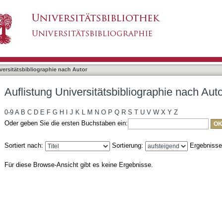
liographie nach Autor "Denninger, Viola"
asiert)
versitätsbibliographie nach Autor
Auflistung Universitätsbibliographie nach Aut
0-9
A
B
C
D
E
F
G
H
I
J
K
L
M
N
O
P
Q
R
S
T
U
V
W
X
Y
Z
Oder geben Sie die ersten Buchstaben ein:
Sortiert nach:
Sortierung:
Ergebniss
Für diese Browse-Ansicht gibt es keine Ergebnisse.