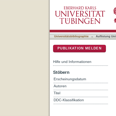
Auflistung Universitätsbib
DSpace Repositorium (Manakin b
Universitätsbibliographie
→
Auflistung Uni
PUBLIKATION MELDEN
Hilfe und Informationen
Stöbern
Erscheinungsdatum
Autoren
Titel
DDC-Klassifikation