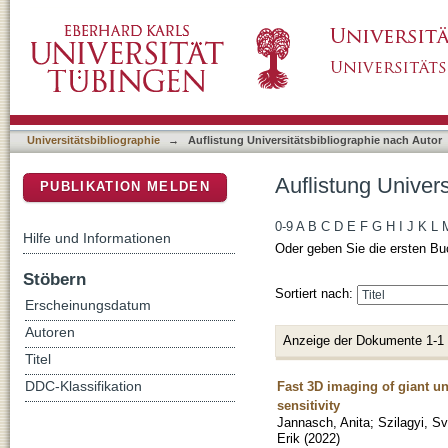
Auflistung Universitätsbibliographie nach Auto
DSpace Repositorium (Manakin basiert)
Universitätsbibliographie
→
Auflistung Universitätsbibliographie nach Autor
Auflistung Univers
PUBLIKATION MELDEN
0-9
A
B
C
D
E
F
G
H
I
J
K
L
Hilfe und Informationen
Oder geben Sie die ersten Bu
Stöbern
Sortiert nach:
Erscheinungsdatum
Autoren
Anzeige der Dokumente 1-1
Titel
Fast 3D imaging of giant un
DDC-Klassifikation
sensitivity
Jannasch, Anita
;
Szilagyi, S
Erik
(
2022
)