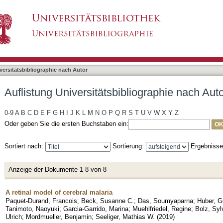
bliographie nach Autor "Das, Soumyaparna"
asiert)
versitätsbibliographie nach Autor
Auflistung Universitätsbibliographie nach Au
0-9
A
B
C
D
E
F
G
H
I
J
K
L
M
N
O
P
Q
R
S
T
U
V
W
X
Y
Z
Oder geben Sie die ersten Buchstaben ein:
Sortiert nach:
Sortierung:
Ergebniss
Anzeige der Dokumente 1-8 von 8
A retinal model of cerebral malaria
Paquet-Durand, Francois
;
Beck, Susanne C.
;
Das, Soumyaparna
;
Huber, G
Tanimoto, Naoyuki
;
Garcia-Garrido, Marina
;
Muehlfriedel, Regine
;
Bolz, Syl
Ulrich
;
Mordmueller, Benjamin
;
Seeliger, Mathias W.
(
2019
)