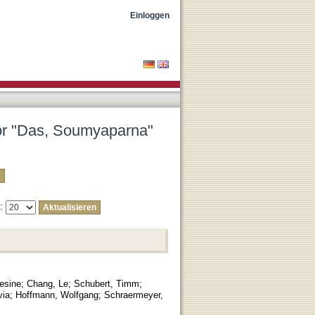
Einloggen
tor "Das, Soumyaparna"
e:
esine
;
Chang, Le
;
Schubert, Timm
;
via
;
Hoffmann, Wolfgang
;
Schraermeyer,