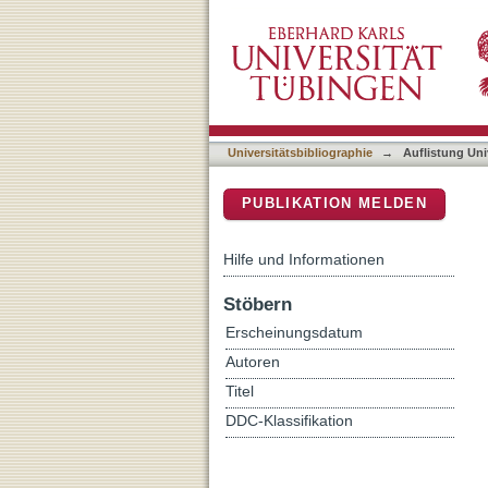
Auflistung Universitätsbi
DSpace Repositorium (Manakin b
Universitätsbibliographie
→
Auflistung Uni
PUBLIKATION MELDEN
Hilfe und Informationen
Stöbern
Erscheinungsdatum
Autoren
Titel
DDC-Klassifikation