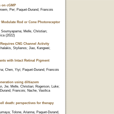
us on cGMP
roem, Per
;
Paquet-Durand, Francois
 Modulate Rod or Cone Photoreceptor
, Soumyaparna
;
Melle, Christian
;
ica
(
2022
)
n Requires CNG Channel Activity
halakis, Stylianos
;
Jiao, Kangwei
;
nts with Intact Retinal Pigment
na
;
Chen, Yiyi
;
Paquet-Durand, Francois
neration using diltiazem
n, Jie
;
Melle, Christian
;
Rogerson, Luke
;
Durand, Francois
;
Nache, Vasilica
ll death: perspectives for therapy
oumaya
;
Tolone, Arianna
;
Paquet‑Durand,