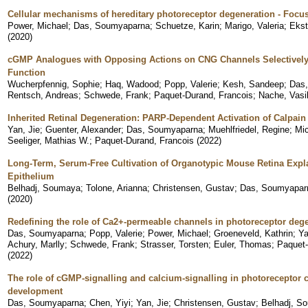
Cellular mechanisms of hereditary photoreceptor degeneration - Foc
Power, Michael
;
Das, Soumyaparna
;
Schuetze, Karin
;
Marigo, Valeria
;
Ekst
(
2020
)
cGMP Analogues with Opposing Actions on CNG Channels Selectively
Function
Wucherpfennig, Sophie
;
Haq, Wadood
;
Popp, Valerie
;
Kesh, Sandeep
;
Das
Rentsch, Andreas
;
Schwede, Frank
;
Paquet-Durand, Francois
;
Nache, Vasil
Inherited Retinal Degeneration: PARP-Dependent Activation of Calpai
Yan, Jie
;
Guenter, Alexander
;
Das, Soumyaparna
;
Muehlfriedel, Regine
;
Mic
Seeliger, Mathias W.
;
Paquet-Durand, Francois
(
2022
)
Long-Term, Serum-Free Cultivation of Organotypic Mouse Retina Expla
Epithelium
Belhadj, Soumaya
;
Tolone, Arianna
;
Christensen, Gustav
;
Das, Soumyapar
(
2020
)
Redefining the role of Ca2+-permeable channels in photoreceptor dege
Das, Soumyaparna
;
Popp, Valerie
;
Power, Michael
;
Groeneveld, Kathrin
;
Ya
Achury, Marlly
;
Schwede, Frank
;
Strasser, Torsten
;
Euler, Thomas
;
Paquet-
(
2022
)
The role of cGMP-signalling and calcium-signalling in photoreceptor ce
development
Das, Soumyaparna
;
Chen, Yiyi
;
Yan, Jie
;
Christensen, Gustav
;
Belhadj, S