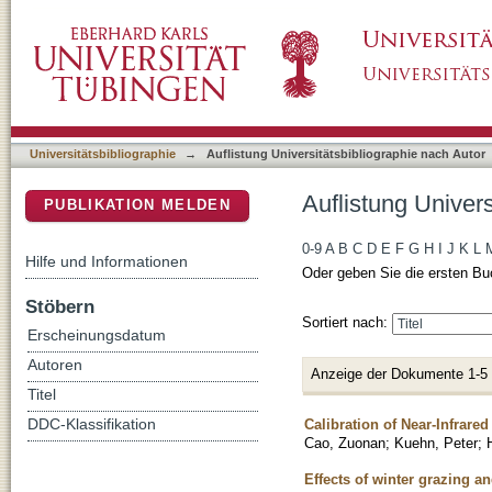
Auflistung Universitätsbibliographie nach Au
DSpace Repositorium (Manakin basiert)
Universitätsbibliographie
→
Auflistung Universitätsbibliographie nach Autor
Auflistung Univer
PUBLIKATION MELDEN
0-9
A
B
C
D
E
F
G
H
I
J
K
L
Hilfe und Informationen
Oder geben Sie die ersten Bu
Stöbern
Sortiert nach:
Erscheinungsdatum
Autoren
Anzeige der Dokumente 1-5
Titel
Calibration of Near-Infrare
DDC-Klassifikation
Cao, Zuonan
;
Kuehn, Peter
;
Effects of winter grazing a