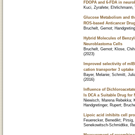
FDOPA and 6-FDA in neurobl
Kuci, Zyrafete
;
Ehrlichmann, 
Glucose Metabolism and the
ROS-based Anticancer Dru
Bruchelt, Gernot
;
Handgreting
Hybrid Molecules of Benzyl
Neuroblastoma Cells
Bruchelt, Gernot
;
Klose, Chi
(
2023
)
Improved selectivity of mIB
cation transporter 3 uptake
Bayer, Melanie
;
Schmitt, Juli
(
2016
)
Influence of Dichloroaceta
Is DCA a Suitable Drug fo
Niewisch, Marena Rebekka
;
Handgretinger, Rupert
;
Bruche
Lipoic acid inhibits cell pro
Feuerecker, Benedikt
;
Pirsig
Senekowitsch-Schmidtke, Re
Measurement of recombinant 