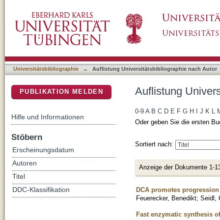
Auflistung Universitätsbibliographie nach Aut
DSpace Repositorium (Manakin basiert)
Universitätsbibliographie
→
Auflistung Universitätsbibliographie nach Autor
Auflistung Univers
PUBLIKATION MELDEN
0-9
A
B
C
D
E
F
G
H
I
J
K
L
Hilfe und Informationen
Oder geben Sie die ersten Bu
Stöbern
Sortiert nach:
Erscheinungsdatum
Autoren
Anzeige der Dokumente 1-1
Titel
DCA promotes progression 
DDC-Klassifikation
Feuerecker, Benedikt
;
Seidl, 
Fast enzymatic synthesis of