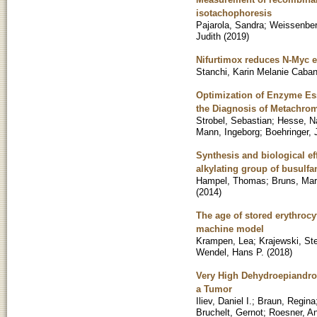
isotachophoresis
Pajarola, Sandra
;
Weissenberg
Judith
(
2019
)
Nifurtimox reduces N-Myc e
Stanchi, Karin Melanie Caban
Optimization of Enzyme Ess
the Diagnosis of Metachro
Strobel, Sebastian
;
Hesse, N
Mann, Ingeborg
;
Boehringer, 
Synthesis and biological 
alkylating group of busulf
Hampel, Thomas
;
Bruns, Mar
(
2014
)
The age of stored erythroc
machine model
Krampen, Lea
;
Krajewski, St
Wendel, Hans P.
(
2018
)
Very High Dehydroepiandro
a Tumor
Iliev, Daniel I.
;
Braun, Regina
Bruchelt, Gernot
;
Roesner, A