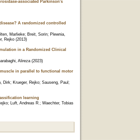
brosidase-associated Parkinson's
s disease? A randomized controlled
lten, Marlieke
;
Breit, Sorin
;
Plewnia,
r, Rejko
(
2013
)
mulation in a Randomized Clinical
arabaghi, Alireza
(
2023
)
 muscle in parallel to functional motor
, Dirk
;
Krueger, Rejko
;
Sauseng, Paul
;
assification learning
Rejko
;
Luft, Andreas R.
;
Waechter, Tobias