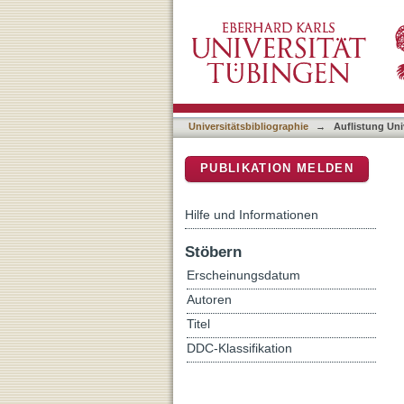
Auflistung Universitätsbib
DSpace Repositorium (Manakin b
Universitätsbibliographie
→
Auflistung Uni
PUBLIKATION MELDEN
Hilfe und Informationen
Stöbern
Erscheinungsdatum
Autoren
Titel
DDC-Klassifikation