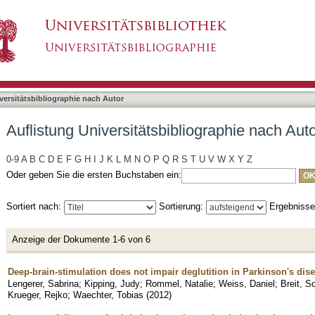
liographie nach Autor "Breit, Sorin"
asiert)
versitätsbibliographie nach Autor
Auflistung Universitätsbibliographie nach Autor
0-9
A
B
C
D
E
F
G
H
I
J
K
L
M
N
O
P
Q
R
S
T
U
V
W
X
Y
Z
Oder geben Sie die ersten Buchstaben ein:
Sortiert nach:
Sortierung:
Ergebniss
Anzeige der Dokumente 1-6 von 6
Deep-brain-stimulation does not impair deglutition in Parkinson's dis
Lengerer, Sabrina
;
Kipping, Judy
;
Rommel, Natalie
;
Weiss, Daniel
;
Breit, So
Krueger, Rejko
;
Waechter, Tobias
(
2012
)