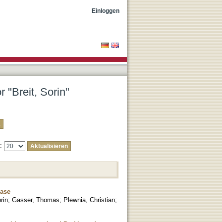
Einloggen
 "Breit, Sorin"
e:
ease
rin
;
Gasser, Thomas
;
Plewnia, Christian
;