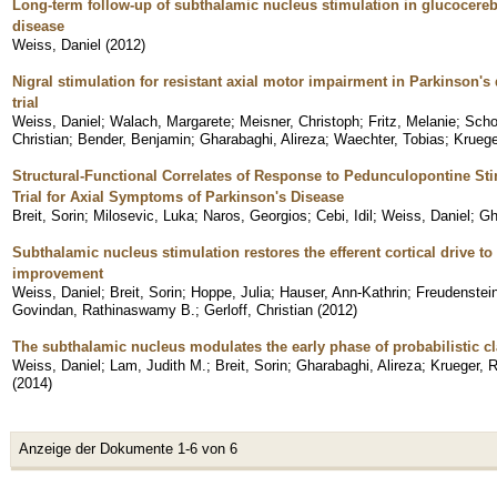
Long-term follow-up of subthalamic nucleus stimulation in glucocere
disease
Weiss, Daniel
(
2012
)
Nigral stimulation for resistant axial motor impairment in Parkinson'
trial
Weiss, Daniel
;
Walach, Margarete
;
Meisner, Christoph
;
Fritz, Melanie
;
Scho
Christian
;
Bender, Benjamin
;
Gharabaghi, Alireza
;
Waechter, Tobias
;
Kruege
Structural-Functional Correlates of Response to Pedunculopontine Sti
Trial for Axial Symptoms of Parkinson's Disease
Breit, Sorin
;
Milosevic, Luka
;
Naros, Georgios
;
Cebi, Idil
;
Weiss, Daniel
;
Gh
Subthalamic nucleus stimulation restores the efferent cortical drive to
improvement
Weiss, Daniel
;
Breit, Sorin
;
Hoppe, Julia
;
Hauser, Ann-Kathrin
;
Freudenstein
Govindan, Rathinaswamy B.
;
Gerloff, Christian
(
2012
)
The subthalamic nucleus modulates the early phase of probabilistic cl
Weiss, Daniel
;
Lam, Judith M.
;
Breit, Sorin
;
Gharabaghi, Alireza
;
Krueger, 
(
2014
)
Anzeige der Dokumente 1-6 von 6