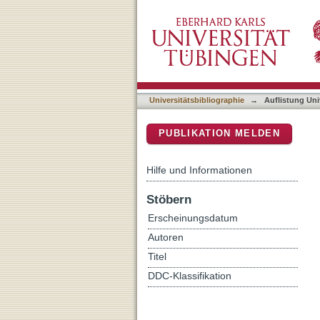
Auflistung Universitätsbib
DSpace Repositorium (Manakin b
Universitätsbibliographie
→
Auflistung Uni
PUBLIKATION MELDEN
Hilfe und Informationen
Stöbern
Erscheinungsdatum
Autoren
Titel
DDC-Klassifikation