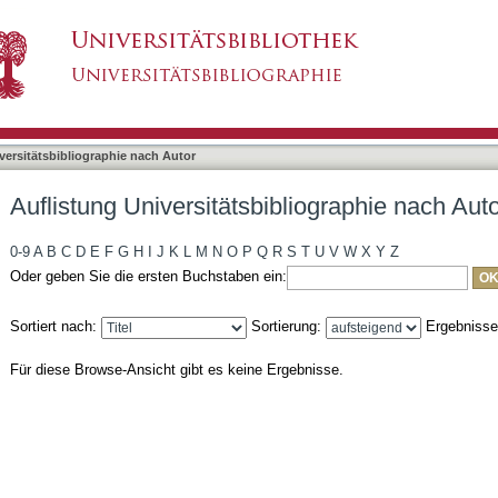
liographie nach Autor "Braun, Bettina Karen"
asiert)
versitätsbibliographie nach Autor
Auflistung Universitätsbibliographie nach Aut
0-9
A
B
C
D
E
F
G
H
I
J
K
L
M
N
O
P
Q
R
S
T
U
V
W
X
Y
Z
Oder geben Sie die ersten Buchstaben ein:
Sortiert nach:
Sortierung:
Ergebniss
Für diese Browse-Ansicht gibt es keine Ergebnisse.