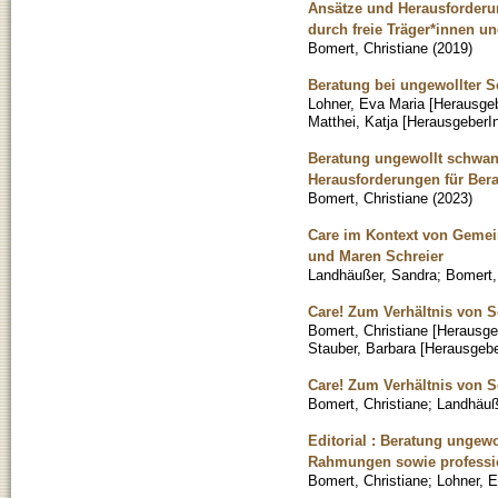
Ansätze und Herausforderun
durch freie Träger*innen u
Bomert, Christiane
(
2019
)
Beratung bei ungewollter S
Lohner, Eva Maria [Herausgeb
Matthei, Katja [HerausgeberI
Beratung ungewollt schwang
Herausforderungen für Bera
Bomert, Christiane
(
2023
)
Care im Kontext von Gemei
und Maren Schreier
Landhäußer, Sandra
;
Bomert,
Care! Zum Verhältnis von S
Bomert, Christiane [Herausge
Stauber, Barbara [Herausgebe
Care! Zum Verhältnis von So
Bomert, Christiane
;
Landhäuß
Editorial : Beratung ungew
Rahmungen sowie professi
Bomert, Christiane
;
Lohner, 