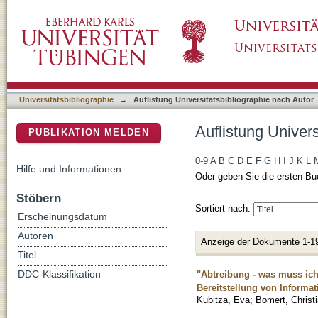
Auflistung Universitätsbibliographie nach Aut
DSpace Repositorium (Manakin basiert)
Universitätsbibliographie
→
Auflistung Universitätsbibliographie nach Autor
Auflistung Univers
PUBLIKATION MELDEN
0-9
A
B
C
D
E
F
G
H
I
J
K
L
Hilfe und Informationen
Oder geben Sie die ersten Bu
Stöbern
Sortiert nach:
Erscheinungsdatum
Autoren
Anzeige der Dokumente 1-1
Titel
"Abtreibung - was muss ich
DDC-Klassifikation
Bereitstellung von Informa
Kubitza, Eva
;
Bomert, Christ