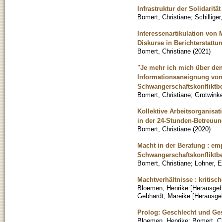
Infrastruktur der Solidaritä
Bomert, Christiane
;
Schillige
Interessenartikulation von 
Diskurse in Berichterstatt
Bomert, Christiane
(
2021
)
"Je mehr ich mich über den
Informationsaneignung von
Schwangerschaftskonfliktbe
Bomert, Christiane
;
Grotwinke
Kollektive Arbeitsorganisat
in der 24-Stunden-Betreuu
Bomert, Christiane
(
2020
)
Macht in der Beratung : em
Schwangerschaftskonfliktb
Bomert, Christiane
;
Lohner, 
Machtverhältnisse : kritisc
Bloemen, Henrike [Herausgeb
Gebhardt, Mareike [Herausge
Prolog: Geschlecht und Gese
Bloemen, Henrike
;
Bomert, Ch