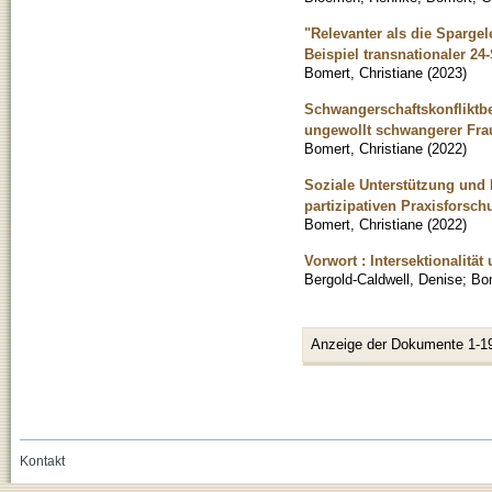
"Relevanter als die Sparge
Beispiel transnationaler 2
Bomert, Christiane
(
2023
)
Schwangerschaftskonfliktb
ungewollt schwangerer Fr
Bomert, Christiane
(
2022
)
Soziale Unterstützung und
partizipativen Praxisforsch
Bomert, Christiane
(
2022
)
Vorwort : Intersektionalitä
Bergold-Caldwell, Denise
;
Bom
Anzeige der Dokumente 1-1
Kontakt