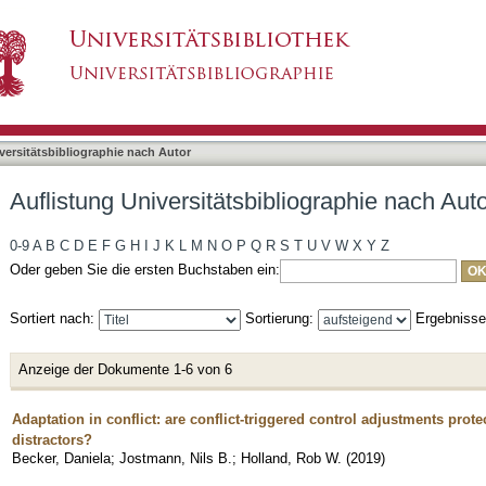
liographie nach Autor "Becker, Daniela"
asiert)
versitätsbibliographie nach Autor
Auflistung Universitätsbibliographie nach Aut
0-9
A
B
C
D
E
F
G
H
I
J
K
L
M
N
O
P
Q
R
S
T
U
V
W
X
Y
Z
Oder geben Sie die ersten Buchstaben ein:
Sortiert nach:
Sortierung:
Ergebniss
Anzeige der Dokumente 1-6 von 6
Adaptation in conflict: are conflict-triggered control adjustments prot
distractors?
Becker, Daniela
;
Jostmann, Nils B.
;
Holland, Rob W.
(
2019
)