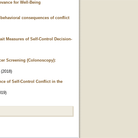
evance for Well-Being
d behavioral consequences of conflict
ait Measures of Self-Control Decision-
ncer Screening (Colonoscopy):
(
2018
)
e of Self-Control Conflict in the
019
)