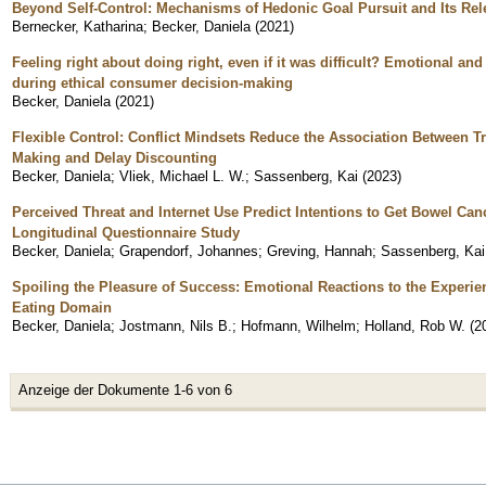
Beyond Self-Control: Mechanisms of Hedonic Goal Pursuit and Its Rel
Bernecker, Katharina
;
Becker, Daniela
(
2021
)
Feeling right about doing right, even if it was difficult? Emotional an
during ethical consumer decision-making
Becker, Daniela
(
2021
)
Flexible Control: Conflict Mindsets Reduce the Association Between Tr
Making and Delay Discounting
Becker, Daniela
;
Vliek, Michael L. W.
;
Sassenberg, Kai
(
2023
)
Perceived Threat and Internet Use Predict Intentions to Get Bowel Ca
Longitudinal Questionnaire Study
Becker, Daniela
;
Grapendorf, Johannes
;
Greving, Hannah
;
Sassenberg, Kai
Spoiling the Pleasure of Success: Emotional Reactions to the Experienc
Eating Domain
Becker, Daniela
;
Jostmann, Nils B.
;
Hofmann, Wilhelm
;
Holland, Rob W.
(
2
Anzeige der Dokumente 1-6 von 6