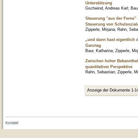
Unterstützung
Gschwind, Andreas Karl
;
Baur
Steuerung "aus der Ferne"
Steuerung von Schulsoziala
Zipperle, Mirjana
;
Rahn, Seba
„und dann hast eigentlich d
Ganztag
Baur, Katharina
;
Zipperle, Mir
Zwischen hoher Bekanntheit
quantitativer Perspektive
Rahn, Sebastian
;
Zipperle, M
Anzeige der Dokumente 1-1
Kontakt