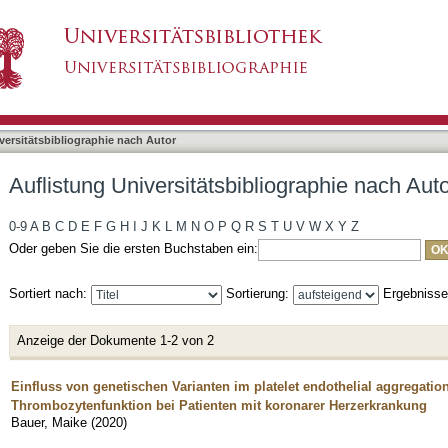
liographie nach Autor "Bauer, Maike"
asiert)
versitätsbibliographie nach Autor
Auflistung Universitätsbibliographie nach Aut
0-9
A
B
C
D
E
F
G
H
I
J
K
L
M
N
O
P
Q
R
S
T
U
V
W
X
Y
Z
Oder geben Sie die ersten Buchstaben ein:
Sortiert nach:
Sortierung:
Ergebniss
Anzeige der Dokumente 1-2 von 2
Einfluss von genetischen Varianten im platelet endothelial aggregati
Thrombozytenfunktion bei Patienten mit koronarer Herzerkrankung
Bauer, Maike
(
2020
)