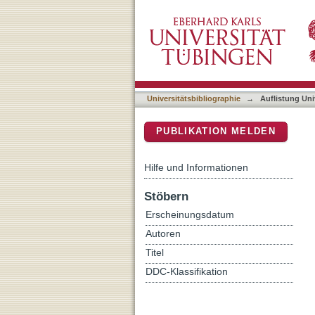
Auflistung Universitätsbib
DSpace Repositorium (Manakin b
Universitätsbibliographie
→
Auflistung Uni
PUBLIKATION MELDEN
Hilfe und Informationen
Stöbern
Erscheinungsdatum
Autoren
Titel
DDC-Klassifikation