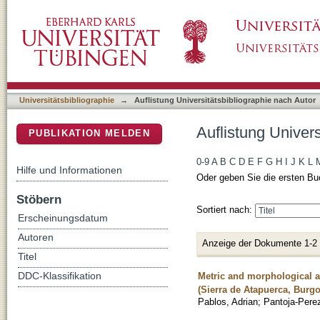
Auflistung Universitätsbibliographie nach Aut
DSpace Repositorium (Manakin basiert)
Universitätsbibliographie
→
Auflistung Universitätsbibliographie nach Autor
Auflistung Univers
PUBLIKATION MELDEN
0-9
A
B
C
D
E
F
G
H
I
J
K
L
Hilfe und Informationen
Oder geben Sie die ersten Bu
Stöbern
Sortiert nach:
Erscheinungsdatum
Autoren
Anzeige der Dokumente 1-2
Titel
Metric and morphological a
DDC-Klassifikation
(Sierra de Atapuerca, Burgo
Pablos, Adrian
;
Pantoja-Pere