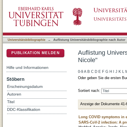
Auflistung Universitätsbibliographie nach Au
DSpace Repositorium (Manakin basiert)
Universitätsbibliographie
→
Auflistung Universitätsbibliographie nach Autor
Auflistung Univer
PUBLIKATION MELDEN
Nicole"
Hilfe und Informationen
0-9
A
B
C
D
E
F
G
H
I
J
K
L
Oder geben Sie die ersten Bu
Stöbern
Erscheinungsdatum
Sortiert nach:
Autoren
Titel
Anzeige der Dokumente 41-
DDC-Klassifikation
Long COVID symptoms in exp
SARS-CoV-2 infection: A pr