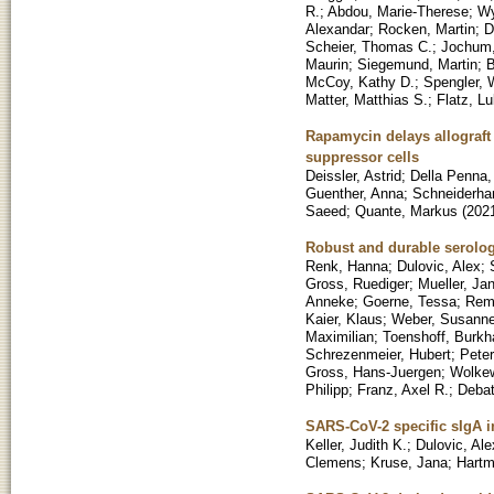
R.
;
Abdou, Marie-Therese
;
Wy
Alexandar
;
Rocken, Martin
;
D
Scheier, Thomas C.
;
Jochum,
Maurin
;
Siegemund, Martin
;
B
McCoy, Kathy D.
;
Spengler, 
Matter, Matthias S.
;
Flatz, L
Rapamycin delays allograft 
suppressor cells
Deissler, Astrid
;
Della Penna,
Guenther, Anna
;
Schneiderhan
Saeed
;
Quante, Markus
(
202
Robust and durable serolog
Renk, Hanna
;
Dulovic, Alex
;
Gross, Ruediger
;
Mueller, Jan
Anneke
;
Goerne, Tessa
;
Rem
Kaier, Klaus
;
Weber, Susann
Maximilian
;
Toenshoff, Burkh
Schrezenmeier, Hubert
;
Peter
Gross, Hans-Juergen
;
Wolkew
Philipp
;
Franz, Axel R.
;
Debat
SARS-CoV-2 specific sIgA in
Keller, Judith K.
;
Dulovic, Ale
Clemens
;
Kruse, Jana
;
Hartm