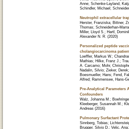
Anne
;
Schenke-Layland, Katj
Schindler, Michael
;
Schneider
Neutrophil extracellular tr
Herster, Franziska
;
Bittner, Z
Thomas
;
Schneiderhan-Marra
Miller, Lloyd S.
;
Hartl, Domini
Alexander N. R.
(
2020
)
Personalized peptide vacci
cholangiocarcinoma patien
Loeffler, Markus W.
;
Chandran
Mathias
;
Hilke, Franz J.
;
Trau
A. Carcamo
;
Mohr, Christoph
Nadalin, Silvio
;
Zieker, Derek
Boesmueller, Hans
;
Fend, Fa
Alfred
;
Rammensee, Hans-Ge
Pre-Analytical Parameters 
Confounders
Walz, Johanna M.
;
Boehringe
Kleeberger, Susannah M.
;
Kle
Andreas
(
2016
)
Pulmonary Surfactant Prot
Sinnberg, Tobias
;
Lichtenstei
Brugger, Silvio D.
;
Velic, Ana