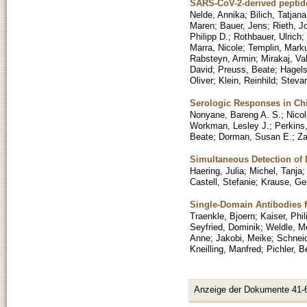
SARS-CoV-2-derived peptide
Nelde, Annika
;
Bilich, Tatjana
Maren
;
Bauer, Jens
;
Rieth, J
Philipp D.
;
Rothbauer, Ulrich
;
Marra, Nicole
;
Templin, Mark
Rabsteyn, Armin
;
Mirakaj, Va
David
;
Preuss, Beate
;
Hagels
Oliver
;
Klein, Reinhild
;
Stevan
Serologic Responses in Ch
Nonyane, Bareng A. S.
;
Nicol
Workman, Lesley J.
;
Perkins
Beate
;
Dorman, Susan E.
;
Za
Simultaneous Detection of D
Haering, Julia
;
Michel, Tanja
Castell, Stefanie
;
Krause, Ge
Single-Domain Antibodies f
Traenkle, Bjoern
;
Kaiser, Phil
Seyfried, Dominik
;
Weldle, M
Anne
;
Jakobi, Meike
;
Schneid
Kneilling, Manfred
;
Pichler, B
Anzeige der Dokumente 41-