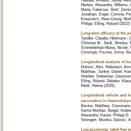
Haddad, Anneke
;
Janda, Ales
Nieters, Alexandra
;
Willems,
Maria
;
Fabricius, Dorit
;
Zernic
Jonathan
;
Engel, Corinna
;
Pe
Krausslich, Hans-Georg
;
Mull
Philipp
;
Elling, Roland
(
2022
)
Long-term efficacy of the p
Tandler, Claudia
;
Heitmann, J
Christian M.
;
Denk, Monika
;
Schneiderhan-Marra, Nicole
;
Christoph
;
Fischer, Imma
;
Ra
Longitudinal analysis of h
Dulovic, Alex
;
Rabsteyn, Arm
Matthias
;
Junker, Daniel
;
Kais
Hoerber, Sebastian
;
Ganzenmu
Elling, Roland
;
Debatin, Klau
Renk, Hanna
(
2025
)
Longitudinal cellular and 
vaccination in haemodialysi
Becker, Matthias
;
Cossmann,
Gema Morillas
;
Beigel, Andre
Alexandra
;
Kaiser, Philipp D.
Strengert, Monika
;
Dulovic, A
Low-picomolar, label-free pr