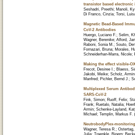
transistor based electroni
Seshadri, Preethi
;
Manoli, Ky
Di Franco, Cinzia
;
Torsi, Luis
Magnetic Bead-Based Immun
CoV-2 Antibodies
Huergo, Luciano F.
;
Selim, K
Wagner, Berenike
;
Alford, Jan
Raboni, Sonia M.
;
Souto, Den
Fornazari, Bruna
;
Morales, H
Schneiderhan-Marra, Nicole
;
Making the effect visible-O
Frecot, Desiree I.
;
Blaess, S
Jakobi, Meike
;
Scholz, Armin
Manfred
;
Pichler, Bernd J.
;
S
Multiplexed Serum Antibod
SARS-CoV-2
Fink, Simon
;
Ruoff, Felix
;
Sta
Frank
;
Ruetalo, Natalia
;
Hoer
Armin
;
Schenke-Layland, Kat
Michael
;
Templin, Markus F.
NeutrobodyPlex-monitorin
Wagner, Teresa R.
;
Ostertag,
Julia
;
Traenkle, Bjoern
;
Becke